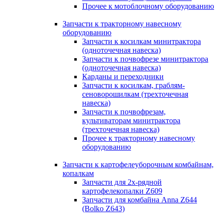
Прочее к мотоблочному оборудованию
Запчасти к тракторному навесному
оборудованию
Запчасти к косилкам минитрактора
(одноточечная навеска)
Запчасти к почвофрезе минитрактора
(одноточечная навеска)
Карданы и переходники
Запчасти к косилкам, граблям-
сеноворошилкам (трехточечная
навеска)
Запчасти к почвофрезам,
культиваторам минитрактора
(трехточечная навеска)
Прочее к тракторному навесному
оборудованию
Запчасти к картофелеуборочным комбайнам,
копалкам
Запчасти для 2х-рядной
картофелекопалки Z609
Запчасти для комбайна Anna Z644
(Bolko Z643)