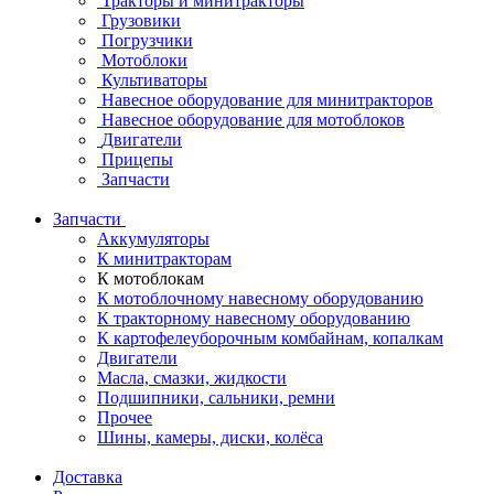
Тракторы и минитракторы
Грузовики
Погрузчики
Мотоблоки
Культиваторы
Навесное оборудование для минитракторов
Навесное оборудование для мотоблоков
Двигатели
Прицепы
Запчасти
Запчасти
Аккумуляторы
К минитракторам
К мотоблокам
К мотоблочному навесному оборудованию
К тракторному навесному оборудованию
К картофелеуборочным комбайнам, копалкам
Двигатели
Масла, смазки, жидкости
Подшипники, сальники, ремни
Прочее
Шины, камеры, диски, колёса
Доставка