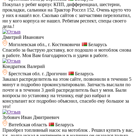
Покупал у ребят корпус КПП, дифференциал, шестерни,
прокладки, сальники на Трактор Россел 152. Очень круто что
у них я нашёл все. Сколько сайтов с запчастями перелопатил,
ни у кого корпуса не нашел. Ребятам респект, спецы своего
дела.!
Дмитрий Иванович
Могилевская обл., г. Костюковичи
Беларусь
Спасибо за быструю доставку, все подошло и мотоблок снова
в работе. Моя Вам благодарность и удачи в работе.
Кондратюк Валерий
Брестсткая обл. г. Дрогичин
Беларусь
Заказал распределитель на этом сайте, позвонили в течении 5
минут и подробно проконсультировали. Запчасть выслали по
почте и в течении 3 дней распределитель был у меня. Были
вопросы по установку на технику, ещё раз набрал и
консультант все подробно объяснил, спасибо ему большое за
это!
Зубович Иван Дмитриевич
Витебская область
Беларусь
Приобрел топливный насос на мотоблок . Решил купить у вас,
т.к. долго искал в интернете и в наличии он оказался только