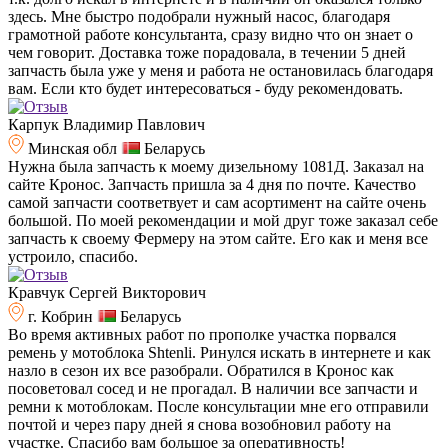
здесь. Мне быстро подобрали нужный насос, благодаря
грамотной работе консультанта, сразу видно что он знает о
чем говорит. Доставка тоже порадовала, в течении 5 дней
запчасть была уже у меня и работа не остановилась благодаря
вам. Если кто будет интересоваться - буду рекомендовать.
Карпук Владимир Павлович
Минская обл
Беларусь
Нужна была запчасть к моему дизельному 1081Д. Заказал на
сайте Кронос. Запчасть пришла за 4 дня по почте. Качество
самой запчасти соответвует и сам асортимент на сайте очень
большой. По моей рекомендации и мой друг тоже заказал себе
запчасть к своему Фермеру на этом сайте. Его как и меня все
устроило, спасибо.
Кравчук Сергей Викторович
г. Кобрин
Беларусь
Во время активных работ по прополке участка порвался
ремень у мотоблока Shtenli. Ринулся искать в интернете и как
назло в сезон их все разобрали. Обратился в Кронос как
посоветовал сосед и не прогадал. В наличии все запчасти и
ремни к мотоблокам. После консультации мне его отправили
почтой и через пару дней я снова возобновил работу на
участке. Спасибо вам большое за оперативность!