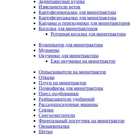
Задненавесные кузова
Измельчители веток
Картофелекопалки для минитрактора
Картофелесажалки для минитрактора
Карданы и переходники для минитракторов
Косилки для минитракторов
Роторная косилка для минитрактора
Культиватор для минитрактора
Мульчеры
Окучники для минитрактора
Ежи окучники на минитрактор
Опрыскиватели на минитрактор
Отвалы
Плуги на минитрактор
Почвофрезы для минитрактора
Пресс-подборщики
Разбрасыватели удобрений
Рассадопосадочные машины
Сеялки
Снегоочистители
Фронтальный погрузчик на минитрактор
Овощекопалки
Щетки