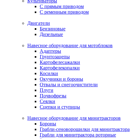
Культиваторы
С прямым приводом
С ременным приводом
Двигатели
Бензиновые
Дизельные
Навесное оборудование для мотоблоков
Адаптеры
Грунтозацепы
Картофелесажалки
Картофелекопалки
Косилки
Окучники и бороны
Отвалы и снегоочистители
Плуги
Почвофрезы
Сеялки
Сцепки и ступицы
Навесное оборудование для минитракторов
Бороны
Грабли-сеноворошилки для минитрактора
Грабли для минитрактора роторные