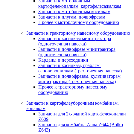
Запчасти к мотоблочным
картофелекопалкам, картофелесажалкам
Запчасти к мотоблочным косилкам
Запчасти к плугам, почвофрезам
Прочее к мотоблочному оборудованию
Запчасти к тракторному навесному оборудованию
Запчасти к косилкам минитрактора
(одноточечная навеска)
Запчасти к почвофрезе минитрактора
(одноточечная навеска)
Карданы и переходники
Запчасти к косилкам, граблям-
сеноворошилкам (трехточечная навеска)
Запчасти к почвофрезам, культиваторам
минитрактора (трехточечная навеска)
Прочее к тракторному навесному
оборудованию
Запчасти к картофелеуборочным комбайнам,
копалкам
Запчасти для 2х-рядной картофелекопалки
Z609
Запчасти для комбайна Anna Z644 (Bolko
Z643)