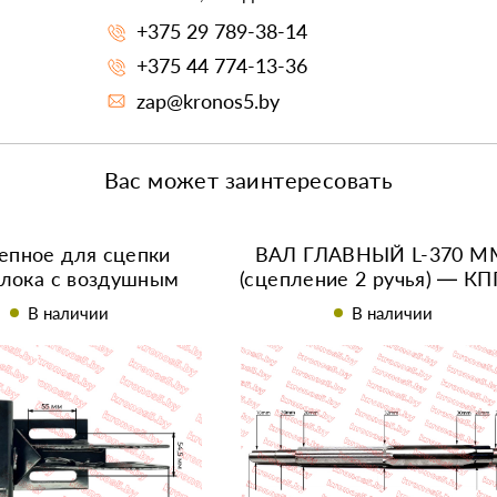
+375 29 789-38-14
+375 44 774-13-36
zap@kronos5.by
Вас может заинтересовать
епное для сцепки
ВАЛ ГЛАВНЫЙ L-370 М
лока с воздушным
(сцепление 2 ручья) — КП
нием 6-8 л.с. SL-87
В наличии
В наличии