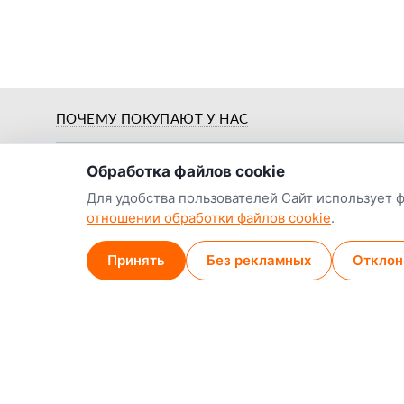
о нас
ПОЧЕМУ ПОКУПАЮТ У НАС
Обработка файлов cookie
Для удобства пользователей Сайт использует 
отношении обработки файлов cookie
.
Предпродажная
й
Цены от заводов-
подготовка и
Принять
Без рекламных
Отклон
производителей
обкатка
Наши контакты:
Наши магазины
Минск (магазин)
+375 29 789-38-14
МТС
9:00–18:00, ежедн
+375 44 774-13-36
А1