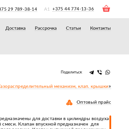
А1
+375 44 774-13-36
375 29 789-38-14
Доставка
Рассрочка
Статьи
Контакты
ры
торы
акторам
окам
очному навесному оборудованию
Поделиться:
рному навесному оборудованию
Газораспределительный механизм, клап. крышки
»
 для минитракторов
елеуборочным комбайнам, копалкам
Оптовый прайс
 для мотоблоков
и
мазки, жидкости
редназначены для доставки в цилиндры воздуха
 смеси. Клапан впускной предназначен для
ки, сальники, ремни