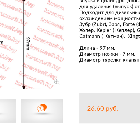
впуска в цилиндры двиг
для удаления (выпуск) о
Запчасти
Прочее
Подходит для дизельных
охлаждением мощностью 7/
Шины, кам
Зубр (Zubr), Заря, Forte (
Хопер, Kepler ( Кеплер), 
Catmann ( Кэтман), Xingt
Длина - 97 мм.
Диаметр ножки - 7 мм.
Диаметр тарелки клапано
26.60 руб.