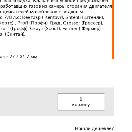
ателя воздуха. Клапан выпускной предназначен
тработавших газов из камеры сгорания двигателя.
 двигателей мотоблоков с водяным
8 л.с: Кентавр ( Kentavr), Shtenli (Штенли),
еры, диски, колёса
Форте) , Profi (Профи), Град, Grosser (Гроссер),
Groff (Грофф), Скаут (Scout), Fermer ( Фермер),
ai (Синтай).
в - 27 / 31,7 мм.
В
корзину
Нашли дешевле?