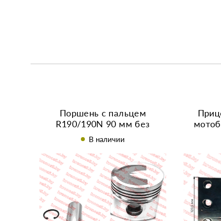
Поршень с пальцем
Приц
R190/190N 90 мм без
мотоб
форкамеры
охлажде
В наличии