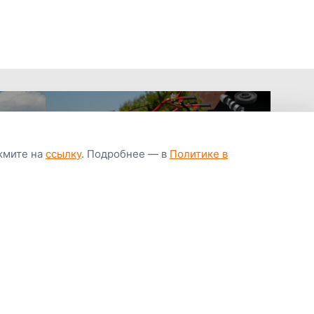
ажмите на
ссылку
. Подробнее — в
Политике в
апчастей всегда
Гарантия низкой
Цены от завод
ичии
цены
производител
Youtube
Instagram
OK
Facebook
ВК
Tiktok
Viber
Telegram
Часто задаваемые вопросы
Почему покупают у нас