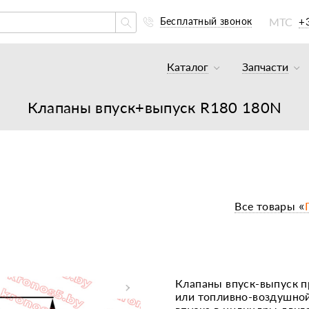
МТС
+
Бесплатный звонок
Каталог
Запчасти
Тракторы и минитракто
Аккумуля
Клапаны впуск+выпуск R180 180N
Грузовики
К минитр
Погрузчики
К мотобл
Мотоблоки
К мотобл
Культиваторы
К тракто
Все товары «
Навесное оборудование
К картоф
Навесное оборудование
Двигател
Двигатели
Масла, с
Клапаны впуск-выпуск п
или топливно-воздушной
Прицепы
Подшипни