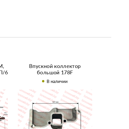
М,
Впускной коллектор
П/6
большой 178F
В наличии