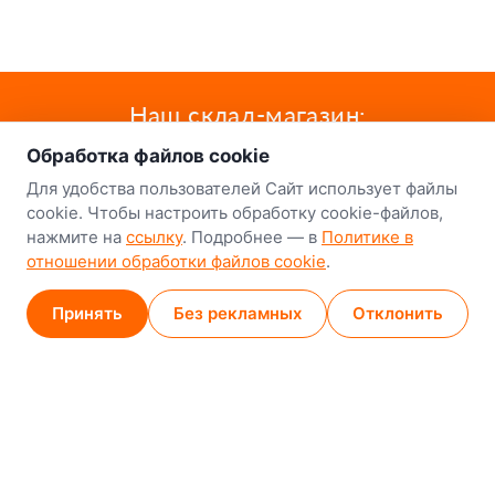
о нас
Наш склад-магазин:
Обработка файлов cookie
Минск
Для удобства пользователей Сайт использует файлы
8-й Путепроводный переулок, 5
cookie. Чтобы настроить обработку cookie-файлов,
нажмите на
ссылку
. Подробнее — в
Политике в
GPS
53.924752, 27.489820
отношении обработки файлов cookie
.
Карта проезда
Принять
Без рекламных
Отклонить
Минск (магазин)