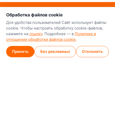
о нас
Наш склад-магазин:
Обработка файлов cookie
Минск
Для удобства пользователей Сайт использует файлы
cookie. Чтобы настроить обработку cookie-файлов,
8-й Путепроводный переулок, 5
нажмите на
ссылку
. Подробнее — в
Политике в
отношении обработки файлов cookie
.
GPS
53.924752, 27.489820
Карта проезда
Принять
Без рекламных
Отклонить
Минск (магазин)