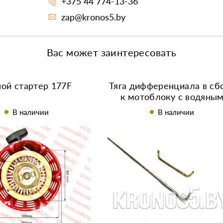
+375 44 774-13-36
zap@kronos5.by
Вас может заинтересовать
ной стартер 177F
Тяга дифференциала в сб
к мотоблоку с водяны
охлаждением R180/180
В наличии
В наличии