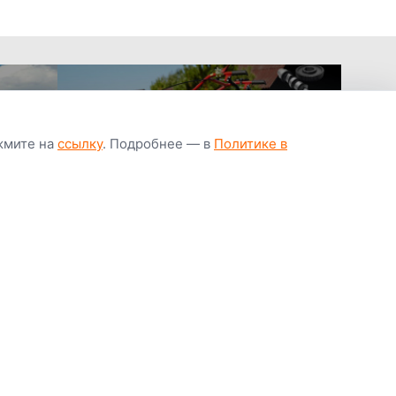
ажмите на
ссылку
. Подробнее — в
Политике в
апчастей всегда
Гарантия низкой
Цены от завод
ичии
цены
производител
Youtube
Instagram
OK
Facebook
ВК
Tiktok
Viber
Telegram
Часто задаваемые вопросы
Почему покупают у нас
Написать директору