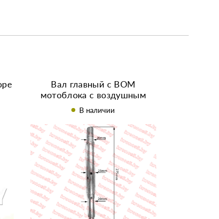
оре
Вал главный с ВОМ
м
мотоблока с воздушным
N
охлаждением КПП 3+1 (L-275
В наличии
мм Z-6) 178/186F