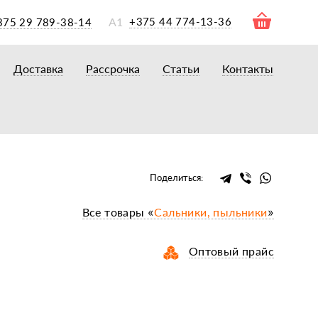
А1
+375 44 774-13-36
375 29 789-38-14
Доставка
Рассрочка
Статьи
Контакты
ры
торы
акторам
окам
очному навесному оборудованию
Поделиться:
рному навесному оборудованию
Все товары «
Сальники, пыльники
»
 для минитракторов
елеуборочным комбайнам, копалкам
Оптовый прайс
 для мотоблоков
и
мазки, жидкости
ки, сальники, ремни