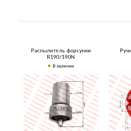
Распылитель форсунки
Руч
R190/190N
В наличии