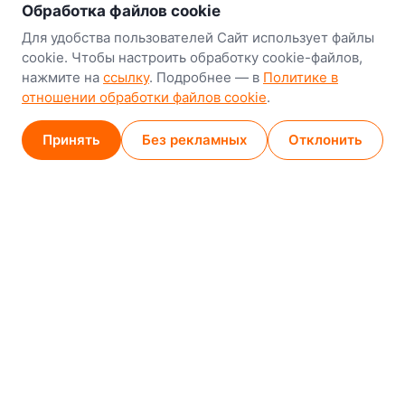
о нас
Обработка файлов cookie
Наш склад-магазин:
Для удобства пользователей Сайт использует файлы
cookie. Чтобы настроить обработку cookie-файлов,
Минск
нажмите на
ссылку
. Подробнее — в
Политике в
8-й Путепроводный переулок, 5
отношении обработки файлов cookie
.
GPS
53.924752, 27.489820
Принять
Без рекламных
Отклонить
Карта проезда
Минск (магазин)