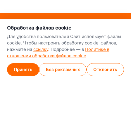
о нас
Наш склад-магазин:
Обработка файлов cookie
Минск
Для удобства пользователей Сайт использует файлы
cookie. Чтобы настроить обработку cookie-файлов,
8-й Путепроводный переулок, 5
нажмите на
ссылку
. Подробнее — в
Политике в
отношении обработки файлов cookie
.
GPS
53.924752, 27.489820
Карта проезда
Принять
Без рекламных
Отклонить
Минск (магазин)