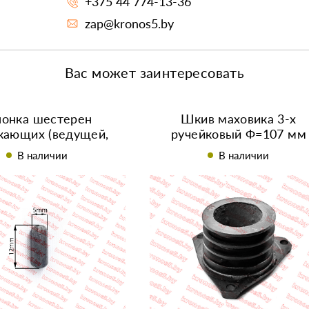
+375 44 774-13-36
zap@kronos5.by
Вас может заинтересовать
онка шестерен
Шкив маховика 3-х
кающих (ведущей,
ручейковый Ф=107 мм
омой) R180/180N
190/R192/192N
В наличии
В наличии