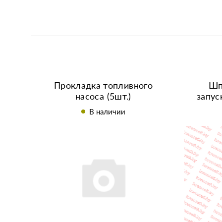
Прокладка топливного
Шп
насоса (5шт.)
запус
R180/R190/R195
вед
В наличии