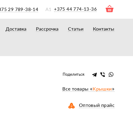
А1
+375 44 774-13-36
375 29 789-38-14
Доставка
Рассрочка
Статьи
Контакты
ры
торы
акторам
окам
очному навесному оборудованию
Поделиться:
рному навесному оборудованию
Все товары «
Крышки
»
 для минитракторов
елеуборочным комбайнам, копалкам
Оптовый прайс
 для мотоблоков
и
мазки, жидкости
ки, сальники, ремни