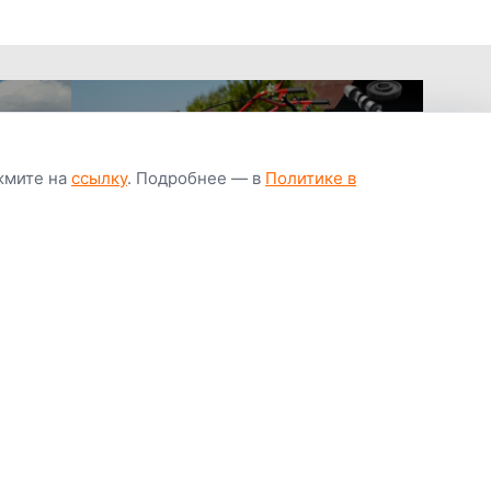
ажмите на
ссылку
. Подробнее — в
Политике в
апчастей всегда
Гарантия низкой
Цены от завод
ичии
цены
производител
Youtube
Instagram
OK
Facebook
ВК
Tiktok
Viber
Telegram
Часто задаваемые вопросы
Почему покупают у нас
Написать директору