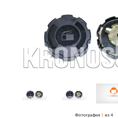
Фотография
1
из
4