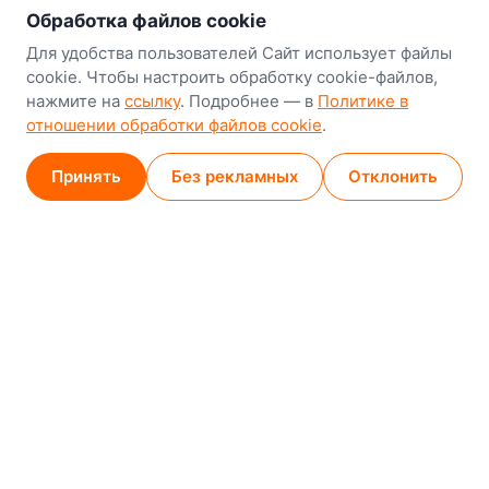
Наш склад-магазин:
Обработка файлов cookie
Минск
Для удобства пользователей Сайт использует файлы
cookie. Чтобы настроить обработку cookie-файлов,
8-й Путепроводный переулок, 5
нажмите на
ссылку
. Подробнее — в
Политике в
отношении обработки файлов cookie
.
GPS
53.924752, 27.489820
Карта проезда
Принять
Без рекламных
Отклонить
Минск (магазин)