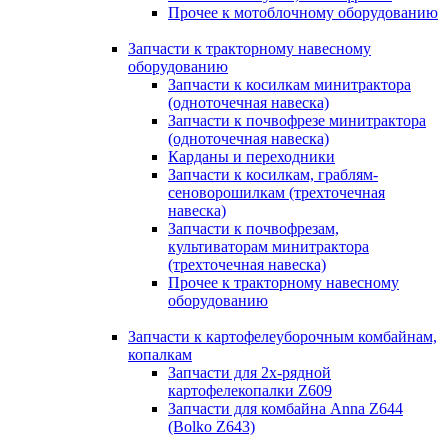
Прочее к мотоблочному оборудованию
Запчасти к тракторному навесному
оборудованию
Запчасти к косилкам минитрактора
(одноточечная навеска)
Запчасти к почвофрезе минитрактора
(одноточечная навеска)
Карданы и переходники
Запчасти к косилкам, граблям-
сеноворошилкам (трехточечная
навеска)
Запчасти к почвофрезам,
культиваторам минитрактора
(трехточечная навеска)
Прочее к тракторному навесному
оборудованию
Запчасти к картофелеуборочным комбайнам,
копалкам
Запчасти для 2х-рядной
картофелекопалки Z609
Запчасти для комбайна Anna Z644
(Bolko Z643)