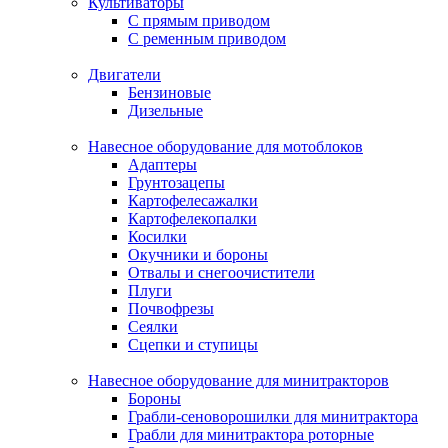
Культиваторы
С прямым приводом
С ременным приводом
Двигатели
Бензиновые
Дизельные
Навесное оборудование для мотоблоков
Адаптеры
Грунтозацепы
Картофелесажалки
Картофелекопалки
Косилки
Окучники и бороны
Отвалы и снегоочистители
Плуги
Почвофрезы
Сеялки
Сцепки и ступицы
Навесное оборудование для минитракторов
Бороны
Грабли-сеноворошилки для минитрактора
Грабли для минитрактора роторные