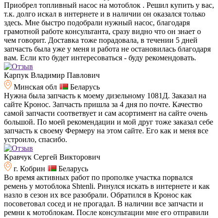
Приобрел топливный насос на мотоблок . Решил купить у вас,
т.к. долго искал в интернете и в наличии он оказался только
здесь. Мне быстро подобрали нужный насос, благодаря
грамотной работе консультанта, сразу видно что он знает о
чем говорит. Доставка тоже порадовала, в течении 5 дней
запчасть была уже у меня и работа не остановилась благодаря
вам. Если кто будет интересоваться - буду рекомендовать.
Карпук Владимир Павлович
Минская обл
Беларусь
Нужна была запчасть к моему дизельному 1081Д. Заказал на
сайте Кронос. Запчасть пришла за 4 дня по почте. Качество
самой запчасти соответвует и сам асортимент на сайте очень
большой. По моей рекомендации и мой друг тоже заказал себе
запчасть к своему Фермеру на этом сайте. Его как и меня все
устроило, спасибо.
Кравчук Сергей Викторович
г. Кобрин
Беларусь
Во время активных работ по прополке участка порвался
ремень у мотоблока Shtenli. Ринулся искать в интернете и как
назло в сезон их все разобрали. Обратился в Кронос как
посоветовал сосед и не прогадал. В наличии все запчасти и
ремни к мотоблокам. После консультации мне его отправили