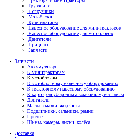
Тракторы и минитракторы
Грузовики
Погрузчики
Мотоблоки
Культиваторы
Навесное оборудование для минитракторов
Навесное оборудование для мотоблоков
Двигатели
Прицепы
Запчасти
Запчасти
Аккумуляторы
К минитракторам
К мотоблокам
К мотоблочному навесному оборудованию
К тракторному навесному оборудованию
К картофелеуборочным комбайнам, копалкам
Двигатели
Масла, смазки, жидкости
Подшипники, сальники, ремни
Прочее
Шины, камеры, диски, колёса
Доставка