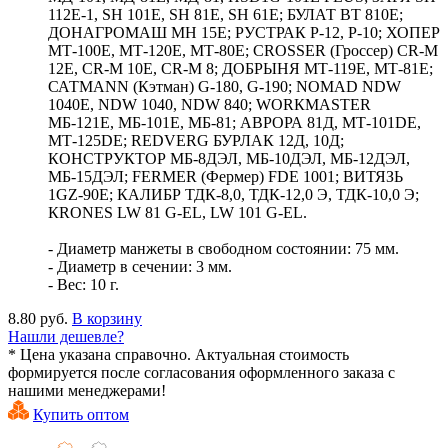
112Е-1, SН 101Е, SН 81Е, SН 61Е; БУЛАТ ВТ 810Е;
ДОНАГРОМАШ МН 15Е; РУСТРАК Р-12, Р-10; ХОПЕР
МТ-100Е, МТ-120Е, МТ-80Е; СRОSSЕR (Гроссер) СR-М
12Е, СR-М 10Е, СR-М 8; ДОБРЫНЯ МТ-119Е, МТ-81Е;
САТМАNN (Кэтман) G-180, G-190; NОМАD NDW
1040Е, NDW 1040, NDW 840; WОRКМАSТЕR
МБ-121Е, МБ-101Е, МБ-81; АВРОРА 81Д, МТ-101DЕ,
МТ-125DЕ; RЕDVЕRG БУРЛАК 12Д, 10Д;
КОНСТРУКТОР МБ-8ДЭЛ, МБ-10ДЭЛ, МБ-12ДЭЛ,
МБ-15ДЭЛ; FЕRМЕR (Фермер) FDЕ 1001; ВИТЯЗЬ
1GZ-90Е; КАЛИБР ТДК-8,0, ТДК-12,0 Э, ТДК-10,0 Э;
КRОNЕS LW 81 G-ЕL, LW 101 G-ЕL.
- Диаметр манжеты в свободном состоянии: 75 мм.
- Диаметр в сечении: 3 мм.
- Вес: 10 г.
8.80 руб.
В корзину
Нашли дешевле?
* Цена указана справочно. Актуальная стоимость
формируется после согласования оформленного заказа с
нашими менеджерами!
Купить оптом