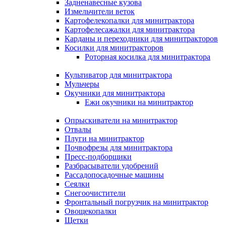
Задненавесные кузова
Измельчители веток
Картофелекопалки для минитрактора
Картофелесажалки для минитрактора
Карданы и переходники для минитракторов
Косилки для минитракторов
Роторная косилка для минитрактора
Культиватор для минитрактора
Мульчеры
Окучники для минитрактора
Ежи окучники на минитрактор
Опрыскиватели на минитрактор
Отвалы
Плуги на минитрактор
Почвофрезы для минитрактора
Пресс-подборщики
Разбрасыватели удобрений
Рассадопосадочные машины
Сеялки
Снегоочистители
Фронтальный погрузчик на минитрактор
Овощекопалки
Щетки