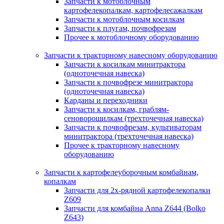
Запчасти к мотоблочным
картофелекопалкам, картофелесажалкам
Запчасти к мотоблочным косилкам
Запчасти к плугам, почвофрезам
Прочее к мотоблочному оборудованию
Запчасти к тракторному навесному оборудованию
Запчасти к косилкам минитрактора
(одноточечная навеска)
Запчасти к почвофрезе минитрактора
(одноточечная навеска)
Карданы и переходники
Запчасти к косилкам, граблям-
сеноворошилкам (трехточечная навеска)
Запчасти к почвофрезам, культиваторам
минитрактора (трехточечная навеска)
Прочее к тракторному навесному
оборудованию
Запчасти к картофелеуборочным комбайнам,
копалкам
Запчасти для 2х-рядной картофелекопалки
Z609
Запчасти для комбайна Anna Z644 (Bolko
Z643)