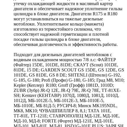
утечку охлаждающей жидкости в масляный картер
двигателя и обеспечивает надежное уплотнение гильзы
цилиндра в блоке двигателя. Двигатели R175 и R180
могут устанавливаться на тяжелые дизельные
мотоблоки. Уплотнительное кольцо (манжета)
изготовлено из термостойкого силикона, что
способствует надежной герметизации и плотной
посадке гильзы цилиндра в блоке двигателя,
обеспечивая долговечность и эффективность работы.
Подходит для дизельных двигателей мотоблоков с
водяным охлаждением мощностью 7/8 л.с: ФАЙТЕР
(Файтер) 15DЕ, 101DЕ, 81DЕ; СКАУТ (Scout) 101DЕ,
81DЕ, 15 DE; GАRDЕN SСОUТ GS 15DЕ, GS 12DЕ, GS
101DЕ, GS 81DЕ, GS 8 DE; SНТЕNLI (Штенли) G-192,
G-185, G-180; Profi (Профи) G-180, G-185; Град М8, М10;
Kepler (Кеплер) R180; Groff (Грофф) 1081D, 1010D;
ZUВR (Зубр) JR-Q 12Е, JR-Q 79Е, JR-Q 78Е, ТТ-81ХЕ-
SН; Kentavr (КЕНТАВР) 1070Д, 1080Д, 1081Д, 1010Д,
1012Д, МБ-1012Е-5, МБ-1012Е-3, МБ-1010Е-5,
МБ-1010Е, МБ 81Д-5; РУСИЧ-8; Минск MK195NDL,
МК8, МК10; ЧУВАШПИЛЛЕР 8, 8,1; ТАТА 101Е,
ТТ-81Е, ТТ-121Е; СТАВРОПОЛЕЦ МД-12Е, МД-10Е,
МД-10, МД-8; FОRТЕ (Форте) МД-121Е, МД-101Е,
МД-101, МД-81Е, МД-81, HSD1G-101Е PLUS; ЗАРЯ SН