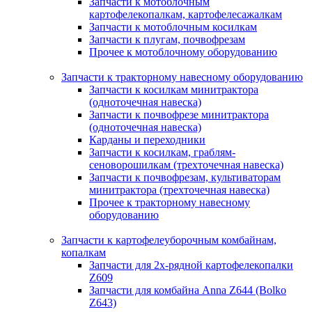
Запчасти к мотоблочным
картофелекопалкам, картофелесажалкам
Запчасти к мотоблочным косилкам
Запчасти к плугам, почвофрезам
Прочее к мотоблочному оборудованию
Запчасти к тракторному навесному оборудованию
Запчасти к косилкам минитрактора
(одноточечная навеска)
Запчасти к почвофрезе минитрактора
(одноточечная навеска)
Карданы и переходники
Запчасти к косилкам, граблям-
сеноворошилкам (трехточечная навеска)
Запчасти к почвофрезам, культиваторам
минитрактора (трехточечная навеска)
Прочее к тракторному навесному
оборудованию
Запчасти к картофелеуборочным комбайнам,
копалкам
Запчасти для 2х-рядной картофелекопалки
Z609
Запчасти для комбайна Anna Z644 (Bolko
Z643)