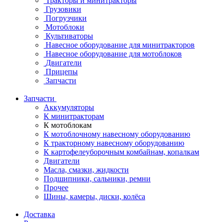
Тракторы и минитракторы
Грузовики
Погрузчики
Мотоблоки
Культиваторы
Навесное оборудование для минитракторов
Навесное оборудование для мотоблоков
Двигатели
Прицепы
Запчасти
Запчасти
Аккумуляторы
К минитракторам
К мотоблокам
К мотоблочному навесному оборудованию
К тракторному навесному оборудованию
К картофелеуборочным комбайнам, копалкам
Двигатели
Масла, смазки, жидкости
Подшипники, сальники, ремни
Прочее
Шины, камеры, диски, колёса
Доставка