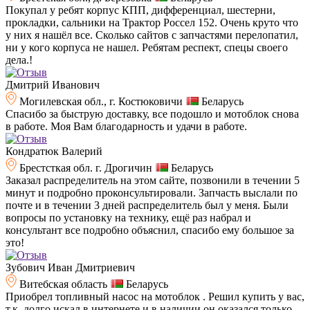
Покупал у ребят корпус КПП, дифференциал, шестерни,
прокладки, сальники на Трактор Россел 152. Очень круто что
у них я нашёл все. Сколько сайтов с запчастями перелопатил,
ни у кого корпуса не нашел. Ребятам респект, спецы своего
дела.!
Дмитрий Иванович
Могилевская обл., г. Костюковичи
Беларусь
Спасибо за быструю доставку, все подошло и мотоблок снова
в работе. Моя Вам благодарность и удачи в работе.
Кондратюк Валерий
Брестсткая обл. г. Дрогичин
Беларусь
Заказал распределитель на этом сайте, позвонили в течении 5
минут и подробно проконсультировали. Запчасть выслали по
почте и в течении 3 дней распределитель был у меня. Были
вопросы по установку на технику, ещё раз набрал и
консультант все подробно объяснил, спасибо ему большое за
это!
Зубович Иван Дмитриевич
Витебская область
Беларусь
Приобрел топливный насос на мотоблок . Решил купить у вас,
т.к. долго искал в интернете и в наличии он оказался только