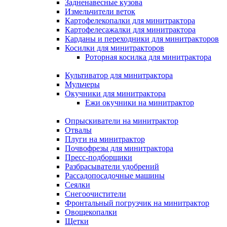
Задненавесные кузова
Измельчители веток
Картофелекопалки для минитрактора
Картофелесажалки для минитрактора
Карданы и переходники для минитракторов
Косилки для минитракторов
Роторная косилка для минитрактора
Культиватор для минитрактора
Мульчеры
Окучники для минитрактора
Ежи окучники на минитрактор
Опрыскиватели на минитрактор
Отвалы
Плуги на минитрактор
Почвофрезы для минитрактора
Пресс-подборщики
Разбрасыватели удобрений
Рассадопосадочные машины
Сеялки
Снегоочистители
Фронтальный погрузчик на минитрактор
Овощекопалки
Щетки