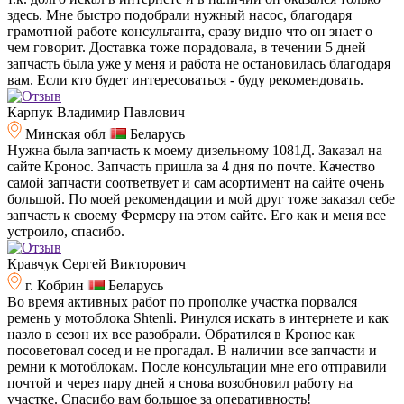
здесь. Мне быстро подобрали нужный насос, благодаря
грамотной работе консультанта, сразу видно что он знает о
чем говорит. Доставка тоже порадовала, в течении 5 дней
запчасть была уже у меня и работа не остановилась благодаря
вам. Если кто будет интересоваться - буду рекомендовать.
Карпук Владимир Павлович
Минская обл
Беларусь
Нужна была запчасть к моему дизельному 1081Д. Заказал на
сайте Кронос. Запчасть пришла за 4 дня по почте. Качество
самой запчасти соответвует и сам асортимент на сайте очень
большой. По моей рекомендации и мой друг тоже заказал себе
запчасть к своему Фермеру на этом сайте. Его как и меня все
устроило, спасибо.
Кравчук Сергей Викторович
г. Кобрин
Беларусь
Во время активных работ по прополке участка порвался
ремень у мотоблока Shtenli. Ринулся искать в интернете и как
назло в сезон их все разобрали. Обратился в Кронос как
посоветовал сосед и не прогадал. В наличии все запчасти и
ремни к мотоблокам. После консультации мне его отправили
почтой и через пару дней я снова возобновил работу на
участке. Спасибо вам большое за оперативность!