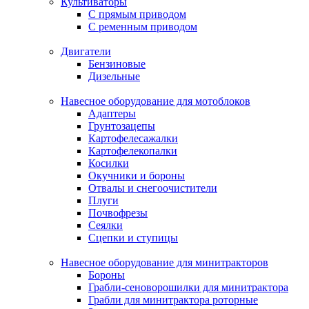
Культиваторы
С прямым приводом
С ременным приводом
Двигатели
Бензиновые
Дизельные
Навесное оборудование для мотоблоков
Адаптеры
Грунтозацепы
Картофелесажалки
Картофелекопалки
Косилки
Окучники и бороны
Отвалы и снегоочистители
Плуги
Почвофрезы
Сеялки
Сцепки и ступицы
Навесное оборудование для минитракторов
Бороны
Грабли-сеноворошилки для минитрактора
Грабли для минитрактора роторные