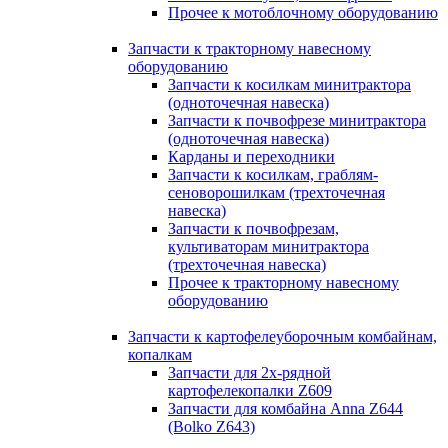
Прочее к мотоблочному оборудованию
Запчасти к тракторному навесному
оборудованию
Запчасти к косилкам минитрактора
(одноточечная навеска)
Запчасти к почвофрезе минитрактора
(одноточечная навеска)
Карданы и переходники
Запчасти к косилкам, граблям-
сеноворошилкам (трехточечная
навеска)
Запчасти к почвофрезам,
культиваторам минитрактора
(трехточечная навеска)
Прочее к тракторному навесному
оборудованию
Запчасти к картофелеуборочным комбайнам,
копалкам
Запчасти для 2х-рядной
картофелекопалки Z609
Запчасти для комбайна Anna Z644
(Bolko Z643)