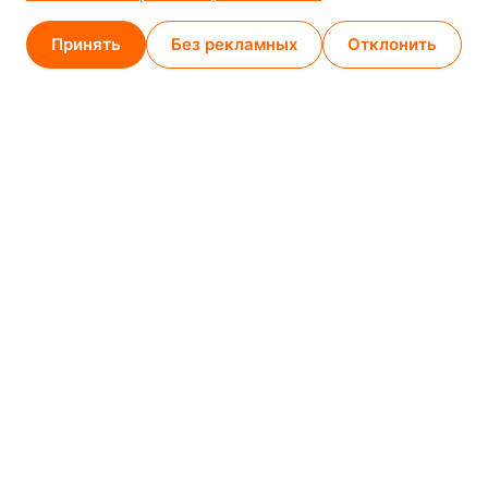
GPS
53.924752, 27.489820
Принять
Без рекламных
Отклонить
Карта проезда
Минск (магазин)
1
/
2