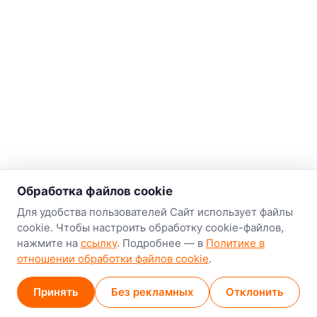
о нас
Обработка файлов cookie
Наш склад-магазин:
Для удобства пользователей Сайт использует файлы
cookie. Чтобы настроить обработку cookie-файлов,
Минск
нажмите на
ссылку
. Подробнее — в
Политике в
8-й Путепроводный переулок, 5
отношении обработки файлов cookie
.
GPS
53.924752, 27.489820
Принять
Без рекламных
Отклонить
Карта проезда