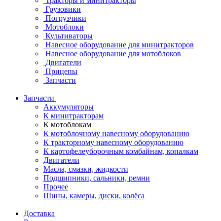
Тракторы и минитракторы
Грузовики
Погрузчики
Мотоблоки
Культиваторы
Навесное оборудование для минитракторов
Навесное оборудование для мотоблоков
Двигатели
Прицепы
Запчасти
Запчасти
Аккумуляторы
К минитракторам
К мотоблокам
К мотоблочному навесному оборудованию
К тракторному навесному оборудованию
К картофелеуборочным комбайнам, копалкам
Двигатели
Масла, смазки, жидкости
Подшипники, сальники, ремни
Прочее
Шины, камеры, диски, колёса
Доставка