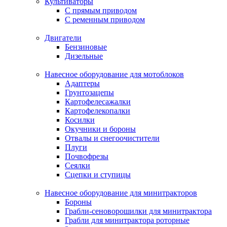
Культиваторы
С прямым приводом
С ременным приводом
Двигатели
Бензиновые
Дизельные
Навесное оборудование для мотоблоков
Адаптеры
Грунтозацепы
Картофелесажалки
Картофелекопалки
Косилки
Окучники и бороны
Отвалы и снегоочистители
Плуги
Почвофрезы
Сеялки
Сцепки и ступицы
Навесное оборудование для минитракторов
Бороны
Грабли-сеноворошилки для минитрактора
Грабли для минитрактора роторные