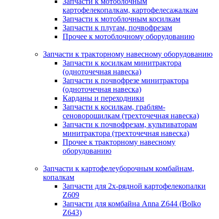
Запчасти к мотоблочным
картофелекопалкам, картофелесажалкам
Запчасти к мотоблочным косилкам
Запчасти к плугам, почвофрезам
Прочее к мотоблочному оборудованию
Запчасти к тракторному навесному оборудованию
Запчасти к косилкам минитрактора
(одноточечная навеска)
Запчасти к почвофрезе минитрактора
(одноточечная навеска)
Карданы и переходники
Запчасти к косилкам, граблям-
сеноворошилкам (трехточечная навеска)
Запчасти к почвофрезам, культиваторам
минитрактора (трехточечная навеска)
Прочее к тракторному навесному
оборудованию
Запчасти к картофелеуборочным комбайнам,
копалкам
Запчасти для 2х-рядной картофелекопалки
Z609
Запчасти для комбайна Anna Z644 (Bolko
Z643)