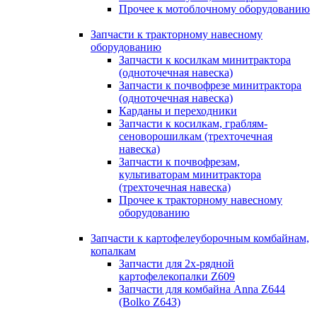
Прочее к мотоблочному оборудованию
Запчасти к тракторному навесному
оборудованию
Запчасти к косилкам минитрактора
(одноточечная навеска)
Запчасти к почвофрезе минитрактора
(одноточечная навеска)
Карданы и переходники
Запчасти к косилкам, граблям-
сеноворошилкам (трехточечная
навеска)
Запчасти к почвофрезам,
культиваторам минитрактора
(трехточечная навеска)
Прочее к тракторному навесному
оборудованию
Запчасти к картофелеуборочным комбайнам,
копалкам
Запчасти для 2х-рядной
картофелекопалки Z609
Запчасти для комбайна Anna Z644
(Bolko Z643)