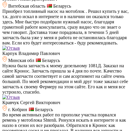
Витебская область
Беларусь
Приобрел топливный насос на мотоблок . Решил купить у вас,
т.к. долго искал в интернете и в наличии он оказался только
здесь. Мне быстро подобрали нужный насос, благодаря
грамотной работе консультанта, сразу видно что он знает о
чем говорит. Доставка тоже порадовала, в течении 5 дней
запчасть была уже у меня и работа не остановилась благодаря
вам. Если кто будет интересоваться - буду рекомендовать.
Карпук Владимир Павлович
Минская обл
Беларусь
Нужна была запчасть к моему дизельному 1081Д. Заказал на
сайте Кронос. Запчасть пришла за 4 дня по почте. Качество
самой запчасти соответвует и сам асортимент на сайте очень
большой. По моей рекомендации и мой друг тоже заказал себе
запчасть к своему Фермеру на этом сайте. Его как и меня все
устроило, спасибо.
Кравчук Сергей Викторович
г. Кобрин
Беларусь
Во время активных работ по прополке участка порвался
ремень у мотоблока Shtenli. Ринулся искать в интернете и как
назло в сезон их все разобрали. Обратился в Кронос как
посоветовал сосед и не прогадал. В наличии все запчасти и