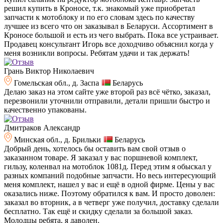
решил купить в Кроносе, т.к. знакомый уже приобретал
запчасти к мотоблоку и по его словам здесь по качеству
лучшее из всего что он заказывал в Беларуси. Ассортимент в
Кроносе большой и есть из чего выбрать. Пока все устраивает.
Продавец консультант Игорь все доходчиво объяснил когда у
меня возникли вопросы. Ребятам удачи и так держать!
Грань Виктор Николаевич
Гомельская обл., д. Заспа
Беларусь
Делаю заказ на этом сайте уже второй раз всё чётко, заказал,
перезвонили уточнили отправили, детали пришли быстро и
качественно упакованы.
Дмитраков Александр
Минская обл., д. Брильки
Беларусь
Добрый день, хотелось бы оставить вам свой отзыв о
заказанном товаре. Я заказал у вас поршневой комплект,
гильзу, коленвал на мотоблок 1081д. Перед этим я обыскал у
разных компаний подобные запчасти. Но весь интересующий
меня комплект, нашел у вас и ещё в одной фирме. Цены у вас
оказались ниже. Поэтому обратился к вам. И просто доволен:
заказал во вторник, а в четверг уже получил, доставку сделали
бесплатно. Так ещё и скидку сделали за большой заказ.
Молодцы ребята, я даволен.