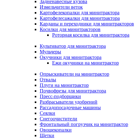
Задненавесные кузова
Измельчители веток
Картофелекопалки для минитрактора
Картофелесажалки для минитрактора
Карданы и переходники для минитракторов
Косилки для минитракторов
Роторная косилка для минитрактора
Культиватор для минитрактора
Мульчеры
Окучники для минитрактора
Ежи окучники на минитрактор
Опрыскиватели на минитрактор
Отвалы
Плуги на минитрактор
Почвофрезы для минитрактора
Пресс-подборщики
Разбрасыватели удобрений
Рассадопосадочные машины
Сеялки
Снегоочистители
Фронтальный погрузчик на минитрактор
Овощекопалки
Щетки