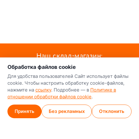
о нас
Наш склад-магазин:
Обработка файлов cookie
Минск
Для удобства пользователей Сайт использует файлы
8-й Путепроводный переулок, 5
cookie. Чтобы настроить обработку cookie-файлов,
нажмите на
ссылку
. Подробнее — в
Политике в
GPS
53.924752, 27.489820
отношении обработки файлов cookie
.
Карта проезда
Принять
Без рекламных
Отклонить