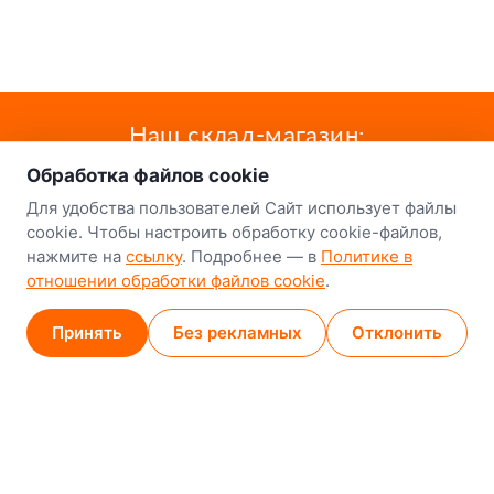
о нас
Наш склад-магазин:
Обработка файлов cookie
Минск
Для удобства пользователей Сайт использует файлы
8-й Путепроводный переулок, 5
cookie. Чтобы настроить обработку cookie-файлов,
нажмите на
ссылку
. Подробнее — в
Политике в
GPS
53.924752, 27.489820
отношении обработки файлов cookie
.
Карта проезда
Принять
Без рекламных
Отклонить
Минск (магазин)