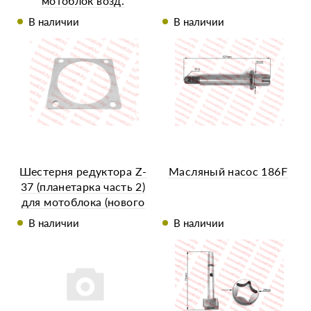
мотоблок возд.
охлаждение
В наличии
В наличии
Шестерня редуктора Z-
Масляный насос 186F
37 (планетарка часть 2)
для мотоблока (нового
образца)
В наличии
В наличии