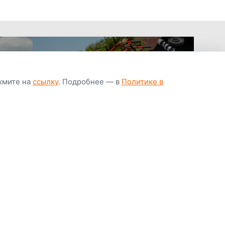
ажмите на
ссылку
. Подробнее — в
Политике в
апчастей всегда
Гарантия низкой
Цены от завод
ичии
цены
производител
Youtube
Instagram
OK
Facebook
ВК
Tiktok
Viber
Telegram
Часто задаваемые вопросы
Почему покупают у нас
Написать директору