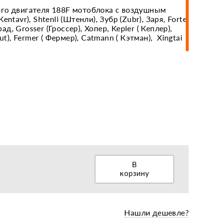
го двигателя 188F мотоблока с воздушным
ntavr), Shtenli (Штенли), Зубр (Zubr), Заря, Forte
рад, Grosser (Гроссер), Хопер, Kepler ( Кеплер),
еры, диски, колёса
ut), Fermer ( Фермер), Catmann ( Кэтман), Xingtai
В
корзину
Нашли дешевле?