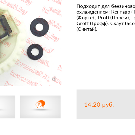
Подходит для бензиново
Запчасти
Прочее
охлаждением: Кентавр ( Ke
(Форте) , Profi (Профи), Г
Шины, кам
Groff (Грофф), Скаут (Sco
(Синтай).
14.20 руб.