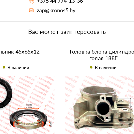
+375 44 774-13-36
zap@kronos5.by
Вас может заинтересовать
льник 45х65х12
Головка блока цилиндр
голая 188F
В наличии
В наличии