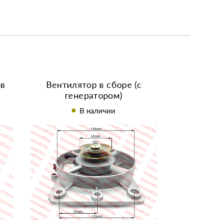
ов
Вентилятор в сборе (с
генератором)
R190/190N/R195/195N
В наличии