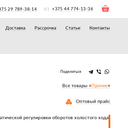
А1
+375 44 774-13-36
375 29 789-38-14
Доставка
Рассрочка
Статьи
Контакты
ры
торы
акторам
окам
очному навесному оборудованию
Поделиться:
рному навесному оборудованию
Все товары «
Прочее
»
 для минитракторов
елеуборочным комбайнам, копалкам
Оптовый прайс
 для мотоблоков
и
мазки, жидкости
атической регулировки оборотов холостого хода
ки, сальники, ремни