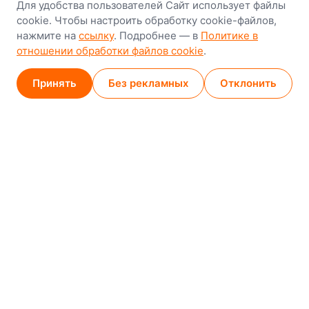
Минск
Для удобства пользователей Сайт использует файлы
cookie. Чтобы настроить обработку cookie-файлов,
8-й Путепроводный переулок, 5
нажмите на
ссылку
. Подробнее — в
Политике в
отношении обработки файлов cookie
.
GPS
53.924752, 27.489820
Карта проезда
Принять
Без рекламных
Отклонить
Минск (магазин)
1
/
2