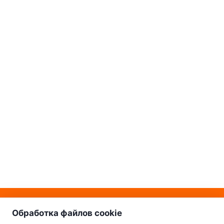
о нас
Наш склад-магазин:
Обработка файлов cookie