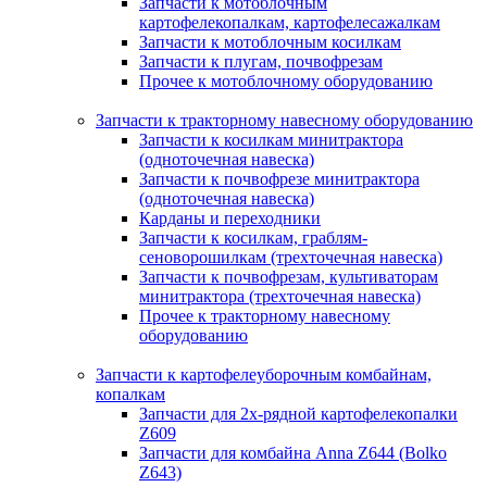
Запчасти к мотоблочным
картофелекопалкам, картофелесажалкам
Запчасти к мотоблочным косилкам
Запчасти к плугам, почвофрезам
Прочее к мотоблочному оборудованию
Запчасти к тракторному навесному оборудованию
Запчасти к косилкам минитрактора
(одноточечная навеска)
Запчасти к почвофрезе минитрактора
(одноточечная навеска)
Карданы и переходники
Запчасти к косилкам, граблям-
сеноворошилкам (трехточечная навеска)
Запчасти к почвофрезам, культиваторам
минитрактора (трехточечная навеска)
Прочее к тракторному навесному
оборудованию
Запчасти к картофелеуборочным комбайнам,
копалкам
Запчасти для 2х-рядной картофелекопалки
Z609
Запчасти для комбайна Anna Z644 (Bolko
Z643)