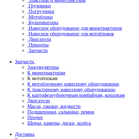
Тракторы и минитракторы
Грузовики
Погрузчики
Мотоблоки
Культиваторы
Навесное оборудование для минитракторов
Навесное оборудование для мотоблоков
Двигатели
Прицепы
Запчасти
Запчасти
Аккумуляторы
К минитракторам
К мотоблокам
К мотоблочному навесному оборудованию
К тракторному навесному оборудованию
К картофелеуборочным комбайнам, копалкам
Двигатели
Масла, смазки, жидкости
Подшипники, сальники, ремни
Прочее
Шины, камеры, диски, колёса
Доставка