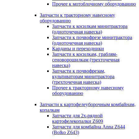
Прочее к мотоблочному оборудованию
Запчасти к тракторному навесному
оборудованию
Запчасти к косилкам минитрактора
(одноточечная навеска)
Запчасти к почвофрезе минитрактора
(одноточечная навеска)
Карданы и переходники
Запчасти к косилкам, граблям-
сеноворошилкам (трехточечная
навеска)
Запчасти к почвофрезам,
культиваторам минитрактора
(трехточечная навеска)
Прочее к тракторному навесному
оборудованию
Запчасти к картофелеуборочным комбайнам,
копалкам
Запчасти для 2х-рядной
картофелекопалки Z609
Запчасти для комбайна Anna Z644
(Bolko Z643)