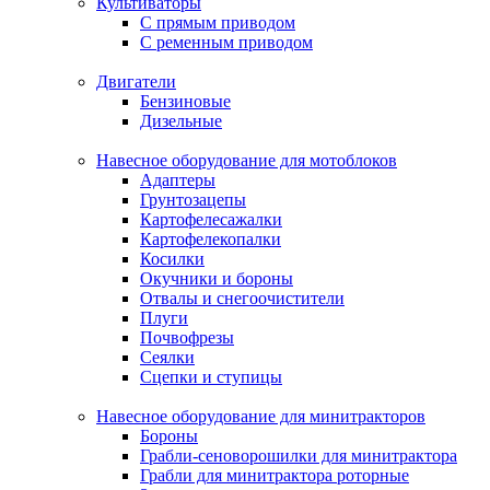
Культиваторы
С прямым приводом
С ременным приводом
Двигатели
Бензиновые
Дизельные
Навесное оборудование для мотоблоков
Адаптеры
Грунтозацепы
Картофелесажалки
Картофелекопалки
Косилки
Окучники и бороны
Отвалы и снегоочистители
Плуги
Почвофрезы
Сеялки
Сцепки и ступицы
Навесное оборудование для минитракторов
Бороны
Грабли-сеноворошилки для минитрактора
Грабли для минитрактора роторные