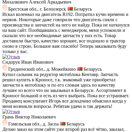
Михалкович Алексей Аркадьевич
Брестская обл., г. Белоозерск
Беларусь
Искал коленвал на двигатель R192. Потратил кучю времени и
нервов. Некоторые даже говорили что двигатель сняли с
производства и запчастей на него не найду. Пока не наткнулся
на ваш сайт. Пообщавшись с менеджером, меня успокоили и
сказали что все необходимые запчасти у них есть. Товар
доставили быстро, качество хорошее, все подошло и трактор
сново в строю. Большое вам спасибо! Теперь заказывать буду
только у вас.
Сидорук Иван Иванович
Гродненский обл., д. Можейкино
Беларусь
Купил сальник на редуктор мотоблока Кентавр. Запчасть
решил купить в Кроносе, т.к. знакомый уже приобретал
запчасти к мотоблоку и по его словам здесь по качеству
лучшее из всего что он заказывал в Беларуси. Ассортимент в
Кроносе большой и есть из чего выбрать. Пока все устраивает.
Продавец консультант Игорь все доходчиво объяснил когда у
меня возникли вопросы. Ребятам удачи и так держать!
Грань Виктор Николаевич
Гомельская обл., д. Заспа
Беларусь
Делаю заказ на этом сайте уже второй раз всё чётко, заказал,