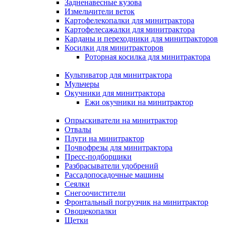
Задненавесные кузова
Измельчители веток
Картофелекопалки для минитрактора
Картофелесажалки для минитрактора
Карданы и переходники для минитракторов
Косилки для минитракторов
Роторная косилка для минитрактора
Культиватор для минитрактора
Мульчеры
Окучники для минитрактора
Ежи окучники на минитрактор
Опрыскиватели на минитрактор
Отвалы
Плуги на минитрактор
Почвофрезы для минитрактора
Пресс-подборщики
Разбрасыватели удобрений
Рассадопосадочные машины
Сеялки
Снегоочистители
Фронтальный погрузчик на минитрактор
Овощекопалки
Щетки