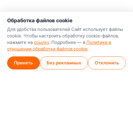
о нас
Обработка файлов cookie
Наш склад-магазин:
Для удобства пользователей Сайт использует файлы
cookie. Чтобы настроить обработку cookie-файлов,
Минск
нажмите на
ссылку
. Подробнее — в
Политике в
8-й Путепроводный переулок, 5
отношении обработки файлов cookie
.
GPS
53.924752, 27.489820
Принять
Без рекламных
Отклонить
Карта проезда
Минск (магазин)