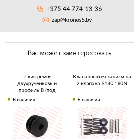
+375 44 774-13-36
zap@kronos5.by
Вас может заинтересовать
Шкив ремня
Клапанный механизм на
двухручейковый
2 клапана R180 180N
профиль В (под
коленвал 25 мм)
В наличии
В наличии
177/188/190F