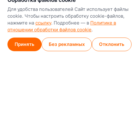
Обработка файлов cookie
Минск
Для удобства пользователей Сайт использует файлы
cookie. Чтобы настроить обработку cookie-файлов,
8-й Путепроводный переулок, 5
нажмите на
ссылку
. Подробнее — в
Политике в
отношении обработки файлов cookie
.
GPS
53.924752, 27.489820
Карта проезда
Принять
Без рекламных
Отклонить
Минск (магазин)