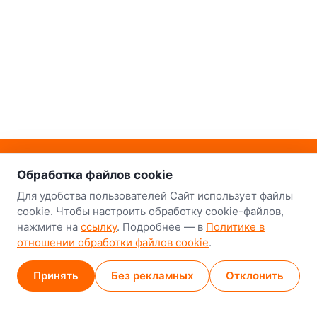
о нас
Наш склад-магазин:
Обработка файлов cookie
Минск
Для удобства пользователей Сайт использует файлы
cookie. Чтобы настроить обработку cookie-файлов,
8-й Путепроводный переулок, 5
нажмите на
ссылку
. Подробнее — в
Политике в
отношении обработки файлов cookie
.
GPS
53.924752, 27.489820
Карта проезда
Принять
Без рекламных
Отклонить