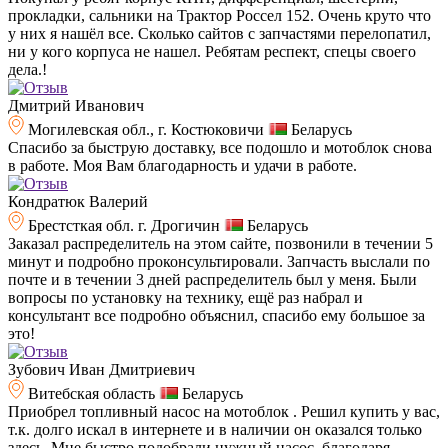
прокладки, сальники на Трактор Россел 152. Очень круто что
у них я нашёл все. Сколько сайтов с запчастями перелопатил,
ни у кого корпуса не нашел. Ребятам респект, спецы своего
дела.!
Дмитрий Иванович
Могилевская обл., г. Костюковичи
Беларусь
Спасибо за быструю доставку, все подошло и мотоблок снова
в работе. Моя Вам благодарность и удачи в работе.
Кондратюк Валерий
Брестсткая обл. г. Дрогичин
Беларусь
Заказал распределитель на этом сайте, позвонили в течении 5
минут и подробно проконсультировали. Запчасть выслали по
почте и в течении 3 дней распределитель был у меня. Были
вопросы по установку на технику, ещё раз набрал и
консультант все подробно объяснил, спасибо ему большое за
это!
Зубович Иван Дмитриевич
Витебская область
Беларусь
Приобрел топливный насос на мотоблок . Решил купить у вас,
т.к. долго искал в интернете и в наличии он оказался только
здесь. Мне быстро подобрали нужный насос, благодаря