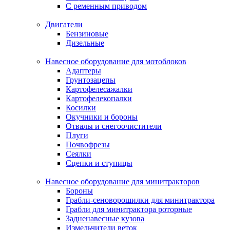
С ременным приводом
Двигатели
Бензиновые
Дизельные
Навесное оборудование для мотоблоков
Адаптеры
Грунтозацепы
Картофелесажалки
Картофелекопалки
Косилки
Окучники и бороны
Отвалы и снегоочистители
Плуги
Почвофрезы
Сеялки
Сцепки и ступицы
Навесное оборудование для минитракторов
Бороны
Грабли-сеноворошилки для минитрактора
Грабли для минитрактора роторные
Задненавесные кузова
Измельчители веток