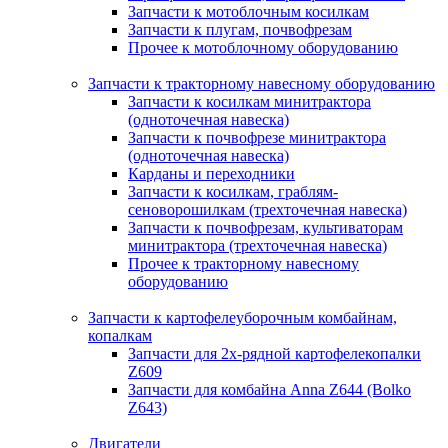
Запчасти к мотоблочным косилкам
Запчасти к плугам, почвофрезам
Прочее к мотоблочному оборудованию
Запчасти к тракторному навесному оборудованию
Запчасти к косилкам минитрактора
(одноточечная навеска)
Запчасти к почвофрезе минитрактора
(одноточечная навеска)
Карданы и переходники
Запчасти к косилкам, граблям-
сеноворошилкам (трехточечная навеска)
Запчасти к почвофрезам, культиваторам
минитрактора (трехточечная навеска)
Прочее к тракторному навесному
оборудованию
Запчасти к картофелеуборочным комбайнам,
копалкам
Запчасти для 2х-рядной картофелекопалки
Z609
Запчасти для комбайна Anna Z644 (Bolko
Z643)
Двигатели