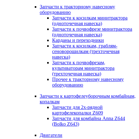
Запчасти к тракторному навесному
оборудованию
Запчасти к косилкам минитрактора
(одноточечная навеска)
Запчасти к почвофрезе минитрактора
(одноточечная навеска)
Карданы и переходники
Запчасти к косилкам, граблям-
сеноворошилкам (трехточечная
навеска)
Запчасти к почвофрезам,
культиваторам минитрактора
(трехточечная навеска)
Прочее к тракторному навесному
оборудованию
Запчасти к картофелеуборочным комбайнам,
копалкам
Запчасти для 2х-рядной
картофелекопалки Z609
Запчасти для комбайна Anna Z644
(Bolko Z643)
Двигатели