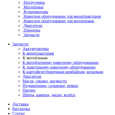
Погрузчики
Мотоблоки
Культиваторы
Навесное оборудование для минитракторов
Навесное оборудование для мотоблоков
Двигатели
Прицепы
Запчасти
Запчасти
Аккумуляторы
К минитракторам
К мотоблокам
К мотоблочному навесному оборудованию
К тракторному навесному оборудованию
К картофелеуборочным комбайнам, копалкам
Двигатели
Масла, смазки, жидкости
Подшипники, сальники, ремни
Прочее
Шины, камеры, диски, колёса
Доставка
Рассрочка
Статьи