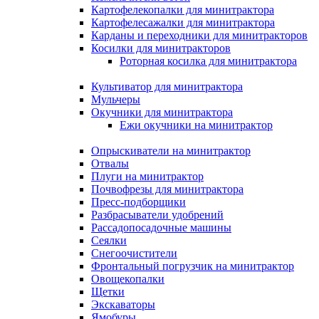
Картофелекопалки для минитрактора
Картофелесажалки для минитрактора
Карданы и переходники для минитракторов
Косилки для минитракторов
Роторная косилка для минитрактора
Культиватор для минитрактора
Мульчеры
Окучники для минитрактора
Ежи окучники на минитрактор
Опрыскиватели на минитрактор
Отвалы
Плуги на минитрактор
Почвофрезы для минитрактора
Пресс-подборщики
Разбрасыватели удобрений
Рассадопосадочные машины
Сеялки
Снегоочистители
Фронтальный погрузчик на минитрактор
Овощекопалки
Щетки
Экскаваторы
Ямобуры