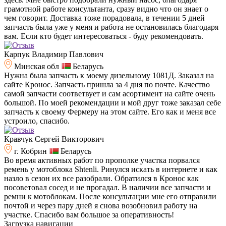
грамотной работе консультанта, сразу видно что он знает о
чем говорит. Доставка тоже порадовала, в течении 5 дней
запчасть была уже у меня и работа не остановилась благодаря
вам. Если кто будет интересоваться - буду рекомендовать.
Карпук Владимир Павлович
Минская обл
Беларусь
Нужна была запчасть к моему дизельному 1081Д. Заказал на
сайте Кронос. Запчасть пришла за 4 дня по почте. Качество
самой запчасти соответвует и сам асортимент на сайте очень
большой. По моей рекомендации и мой друг тоже заказал себе
запчасть к своему Фермеру на этом сайте. Его как и меня все
устроило, спасибо.
Кравчук Сергей Викторович
г. Кобрин
Беларусь
Во время активных работ по прополке участка порвался
ремень у мотоблока Shtenli. Ринулся искать в интернете и как
назло в сезон их все разобрали. Обратился в Кронос как
посоветовал сосед и не прогадал. В наличии все запчасти и
ремни к мотоблокам. После консультации мне его отправили
почтой и через пару дней я снова возобновил работу на
участке. Спасибо вам большое за оперативность!
Загрузка навигации