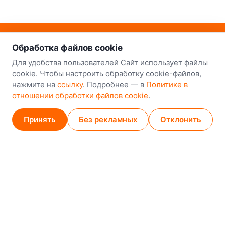
о нас
Наш склад-магазин:
Обработка файлов cookie
Минск
Для удобства пользователей Сайт использует файлы
cookie. Чтобы настроить обработку cookie-файлов,
8-й Путепроводный переулок, 5
нажмите на
ссылку
. Подробнее — в
Политике в
отношении обработки файлов cookie
.
GPS
53.924752, 27.489820
Карта проезда
Принять
Без рекламных
Отклонить
Минск (магазин)