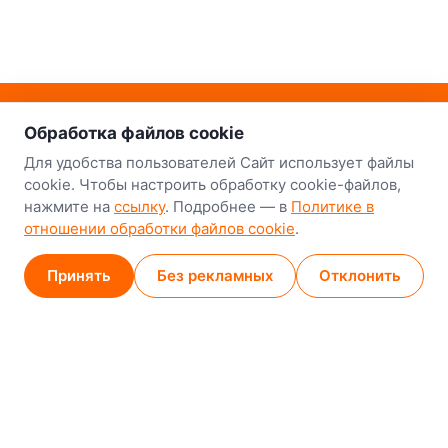
о нас
Наш склад-магазин:
Обработка файлов cookie
Минск
Для удобства пользователей Сайт использует файлы
cookie. Чтобы настроить обработку cookie-файлов,
8-й Путепроводный переулок, 5
нажмите на
ссылку
. Подробнее — в
Политике в
отношении обработки файлов cookie
.
GPS
53.924752, 27.489820
Карта проезда
Принять
Без рекламных
Отклонить
Минск (магазин)