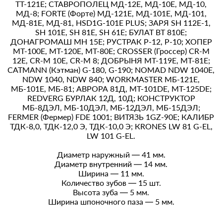
ТТ-121Е; СТАВРОПОЛЕЦ МД-12Е, МД-10Е, МД-10,
МД-8; FОRТЕ (Форте) МД-121Е, МД-101Е, МД-101,
МД-81Е, МД-81, HSD1G-101Е PLUS; ЗАРЯ SН 112Е-1,
SН 101Е, SН 81Е, SН 61Е; БУЛАТ ВТ 810Е;
ДОНАГРОМАШ МН 15Е; РУСТРАК Р-12, Р-10; ХОПЕР
МТ-100Е, МТ-120Е, МТ-80Е; СRОSSЕR (Гроссер) СR-М
12Е, СR-М 10Е, СR-М 8; ДОБРЫНЯ МТ-119Е, МТ-81Е;
САТМАNN (Кэтман) G-180, G-190; NОМАD NDW 1040Е,
NDW 1040, NDW 840; WОRКМАSТЕR МБ-121Е,
МБ-101Е, МБ-81; АВРОРА 81Д, МТ-101DЕ, МТ-125DЕ;
RЕDVЕRG БУРЛАК 12Д, 10Д; КОНСТРУКТОР
МБ-8ДЭЛ, МБ-10ДЭЛ, МБ-12ДЭЛ, МБ-15ДЭЛ;
FЕRМЕR (Фермер) FDЕ 1001; ВИТЯЗЬ 1GZ-90Е; КАЛИБР
ТДК-8,0, ТДК-12,0 Э, ТДК-10,0 Э; КRОNЕS LW 81 G-ЕL,
LW 101 G-ЕL.
Диаметр наружный — 41 мм.
Диаметр внутренний — 14 мм.
Ширина — 11 мм.
Количество зубов — 15 шт.
Высота зуба — 5 мм.
Ширина шпоночного паза — 5 мм.