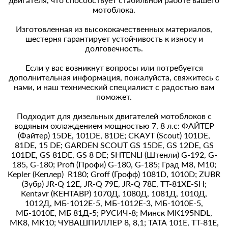
мотоблока.
Изготовленная из высококачественных материалов,
шестерня гарантирует устойчивость к износу и
долговечность.
Если у вас возникнут вопросы или потребуется
дополнительная информация, пожалуйста, свяжитесь с
нами, и наш технический специалист с радостью вам
поможет.
Подходит для дизельных двигателей мотоблоков с
водяным охлаждением мощностью 7, 8 л.с: ФАЙТЕР
(Файтер) 15DЕ, 101DЕ, 81DЕ; СКАУТ (Scout) 101DЕ,
81DЕ, 15 DE; GАRDЕN SСОUТ GS 15DЕ, GS 12DЕ, GS
101DЕ, GS 81DЕ, GS 8 DE; SНТЕNLI (Штенли) G-192, G-
185, G-180; Profi (Профи) G-180, G-185; Град М8, М10;
Kepler (Кеплер) R180; Groff (Грофф) 1081D, 1010D; ZUВR
(Зубр) JR-Q 12Е, JR-Q 79Е, JR-Q 78Е, ТТ-81ХЕ-SН;
Kentavr (КЕНТАВР) 1070Д, 1080Д, 1081Д, 1010Д,
1012Д, МБ-1012Е-5, МБ-1012Е-3, МБ-1010Е-5,
МБ-1010Е, МБ 81Д-5; РУСИЧ-8; Минск MK195NDL,
МК8, МК10; ЧУВАШПИЛЛЕР 8, 8,1; ТАТА 101Е, ТТ-81Е,