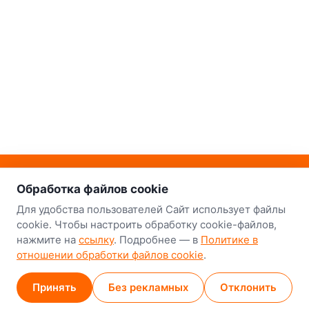
о нас
Наш склад-магазин:
Обработка файлов cookie
Минск
Для удобства пользователей Сайт использует файлы
cookie. Чтобы настроить обработку cookie-файлов,
8-й Путепроводный переулок, 5
нажмите на
ссылку
. Подробнее — в
Политике в
отношении обработки файлов cookie
.
GPS
53.924752, 27.489820
Карта проезда
Принять
Без рекламных
Отклонить