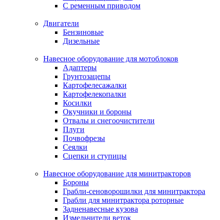
С ременным приводом
Двигатели
Бензиновые
Дизельные
Навесное оборудование для мотоблоков
Адаптеры
Грунтозацепы
Картофелесажалки
Картофелекопалки
Косилки
Окучники и бороны
Отвалы и снегоочистители
Плуги
Почвофрезы
Сеялки
Сцепки и ступицы
Навесное оборудование для минитракторов
Бороны
Грабли-сеноворошилки для минитрактора
Грабли для минитрактора роторные
Задненавесные кузова
Измельчители веток