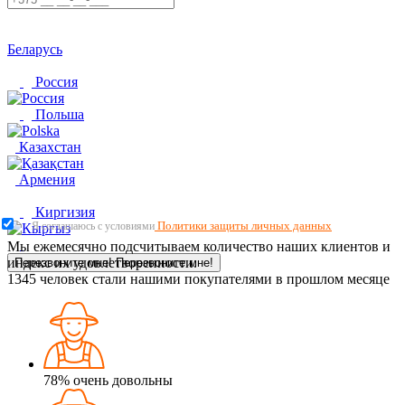
Беларусь
Россия
Польша
Казахстан
Армения
Киргизия
Политики защиты личных данных
Я соглашаюсь с условиями
Мы ежемесячно подсчитываем количество наших клиентов и
индекс их удовлетворенности.
Перезвоните мне!
Перезвоните мне!
1345
человек стали нашими покупателями в прошлом месяце
78%
очень довольны