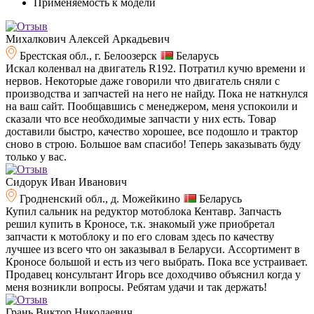
Применяемость к модели
Михалкович Алексей Аркадьевич
Брестская обл., г. Белоозерск
Беларусь
Искал коленвал на двигатель R192. Потратил кучю времени и
нервов. Некоторые даже говорили что двигатель сняли с
производства и запчастей на него не найду. Пока не наткнулся
на ваш сайт. Пообщавшись с менеджером, меня успокоили и
сказали что все необходимые запчасти у них есть. Товар
доставили быстро, качество хорошее, все подошло и трактор
сново в строю. Большое вам спасибо! Теперь заказывать буду
только у вас.
Сидорук Иван Иванович
Гродненский обл., д. Можейкино
Беларусь
Купил сальник на редуктор мотоблока Кентавр. Запчасть
решил купить в Кроносе, т.к. знакомый уже приобретал
запчасти к мотоблоку и по его словам здесь по качеству
лучшее из всего что он заказывал в Беларуси. Ассортимент в
Кроносе большой и есть из чего выбрать. Пока все устраивает.
Продавец консультант Игорь все доходчиво объяснил когда у
меня возникли вопросы. Ребятам удачи и так держать!
Грань Виктор Николаевич