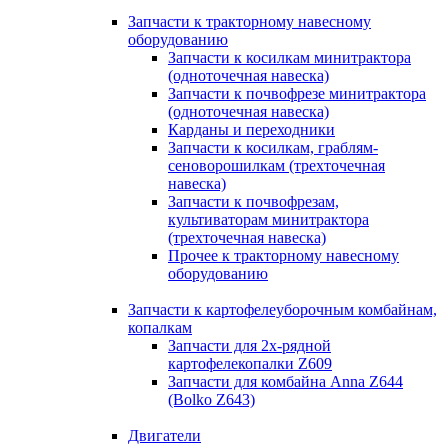
Запчасти к тракторному навесному
оборудованию
Запчасти к косилкам минитрактора
(одноточечная навеска)
Запчасти к почвофрезе минитрактора
(одноточечная навеска)
Карданы и переходники
Запчасти к косилкам, граблям-
сеноворошилкам (трехточечная
навеска)
Запчасти к почвофрезам,
культиваторам минитрактора
(трехточечная навеска)
Прочее к тракторному навесному
оборудованию
Запчасти к картофелеуборочным комбайнам,
копалкам
Запчасти для 2х-рядной
картофелекопалки Z609
Запчасти для комбайна Anna Z644
(Bolko Z643)
Двигатели