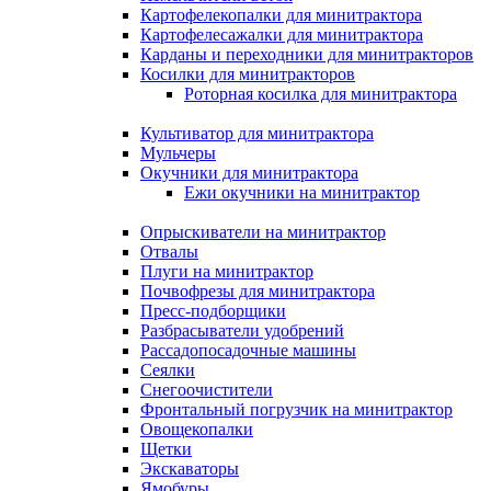
Картофелекопалки для минитрактора
Картофелесажалки для минитрактора
Карданы и переходники для минитракторов
Косилки для минитракторов
Роторная косилка для минитрактора
Культиватор для минитрактора
Мульчеры
Окучники для минитрактора
Ежи окучники на минитрактор
Опрыскиватели на минитрактор
Отвалы
Плуги на минитрактор
Почвофрезы для минитрактора
Пресс-подборщики
Разбрасыватели удобрений
Рассадопосадочные машины
Сеялки
Снегоочистители
Фронтальный погрузчик на минитрактор
Овощекопалки
Щетки
Экскаваторы
Ямобуры