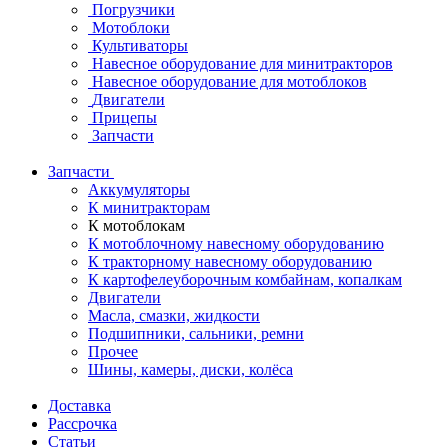
Погрузчики
Мотоблоки
Культиваторы
Навесное оборудование для минитракторов
Навесное оборудование для мотоблоков
Двигатели
Прицепы
Запчасти
Запчасти
Аккумуляторы
К минитракторам
К мотоблокам
К мотоблочному навесному оборудованию
К тракторному навесному оборудованию
К картофелеуборочным комбайнам, копалкам
Двигатели
Масла, смазки, жидкости
Подшипники, сальники, ремни
Прочее
Шины, камеры, диски, колёса
Доставка
Рассрочка
Статьи