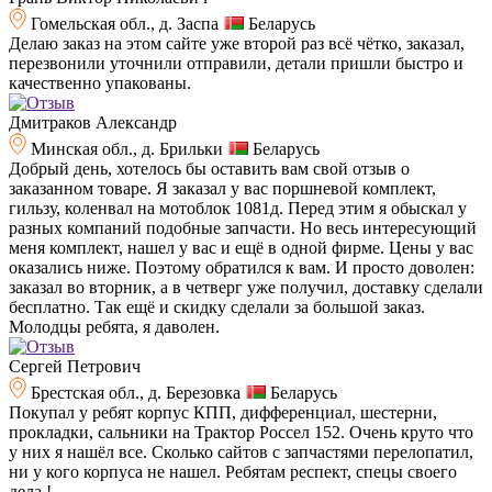
Гомельская обл., д. Заспа
Беларусь
Делаю заказ на этом сайте уже второй раз всё чётко, заказал,
перезвонили уточнили отправили, детали пришли быстро и
качественно упакованы.
Дмитраков Александр
Минская обл., д. Брильки
Беларусь
Добрый день, хотелось бы оставить вам свой отзыв о
заказанном товаре. Я заказал у вас поршневой комплект,
гильзу, коленвал на мотоблок 1081д. Перед этим я обыскал у
разных компаний подобные запчасти. Но весь интересующий
меня комплект, нашел у вас и ещё в одной фирме. Цены у вас
оказались ниже. Поэтому обратился к вам. И просто доволен:
заказал во вторник, а в четверг уже получил, доставку сделали
бесплатно. Так ещё и скидку сделали за большой заказ.
Молодцы ребята, я даволен.
Сергей Петрович
Брестская обл., д. Березовка
Беларусь
Покупал у ребят корпус КПП, дифференциал, шестерни,
прокладки, сальники на Трактор Россел 152. Очень круто что
у них я нашёл все. Сколько сайтов с запчастями перелопатил,
ни у кого корпуса не нашел. Ребятам респект, спецы своего
дела.!