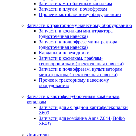
Запчасти к мотоблочным косилкам
Запчасти к плугам, почвофрезам
Прочее к мотоблочному оборудованию
Запчасти к тракторному навесному оборудованию
Запчасти к косилкам минитрактора
(одноточечная навеска)
Запчасти к почвофрезе минитрактора
(одноточечная навеска)
Карданы и переходники
Запчасти к косилкам, граблям-
сеноворошилкам (трехточечная навеска)
Запчасти к почвофрезам, культиваторам
минитрактора (трехточечная навеска)
Прочее к тракторному навесному
оборудованию
Запчасти к картофелеуборочным комбайнам,
копалкам
Запчасти для 2х-рядной картофелекопалки
Z609
Запчасти для комбайна Anna Z644 (Bolko
Z643)
Двигатели