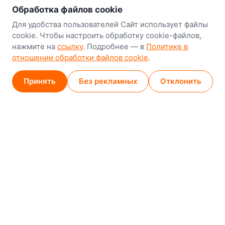
Наш склад-магазин:
Обработка файлов cookie
Минск
Для удобства пользователей Сайт использует файлы
cookie. Чтобы настроить обработку cookie-файлов,
8-й Путепроводный переулок, 5
нажмите на
ссылку
. Подробнее — в
Политике в
отношении обработки файлов cookie
.
GPS
53.924752, 27.489820
Карта проезда
Принять
Без рекламных
Отклонить
Минск (магазин)