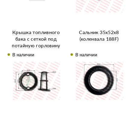
Крышка топливного
Сальник 35x52x8
бака с сеткой под
(коленвала 188F)
потайную горловину
R180/R190/R195
В наличии
В наличии