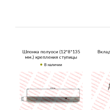
Шпонка полуоси (12*8*135
Вкла
мм.) крепления ступицы
мотоблока и минитрактора
В наличии