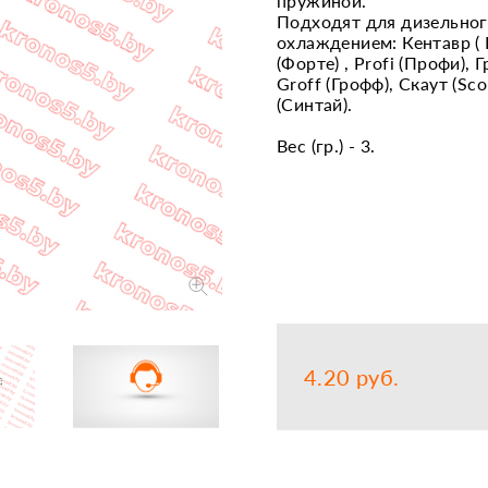
пружиной.
Подходят для дизельног
Запчасти
Прочее
охлаждением: Кентавр ( Ke
(Форте) , Profi (Профи), Г
Шины, кам
Groff (Грофф), Скаут (Sco
(Синтай).
Вес (гр.) - 3.
4.20 руб.