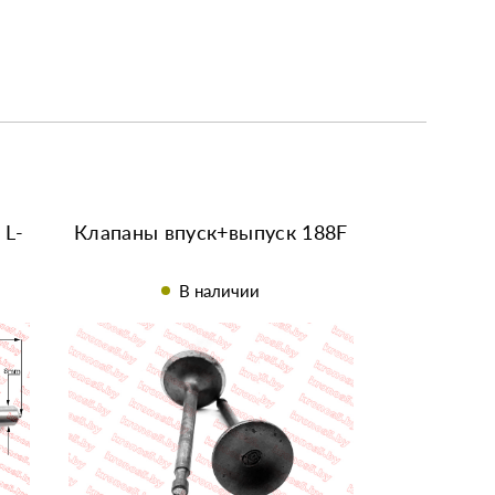
 L-
Клапаны впуск+выпуск 188F
В наличии