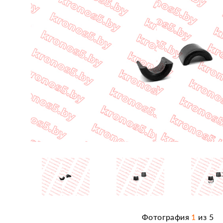
Фотография
1
из
5