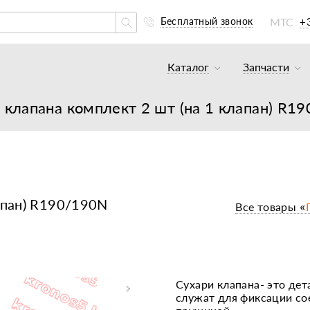
МТС
+
Бесплатный звонок
Каталог
Запчасти
Тракторы и минитракто
Аккумуля
 клапана комплект 2 шт (на 1 клапан) R1
Грузовики
К минитр
Погрузчики
К мотобл
Мотоблоки
К мотобл
Культиваторы
К тракто
апан) R190/190N
Все товары «
Навесное оборудование
К картоф
Навесное оборудование
Двигател
Двигатели
Масла, с
Сухари клапана- это де
служат для фиксации со
Прицепы
Подшипни