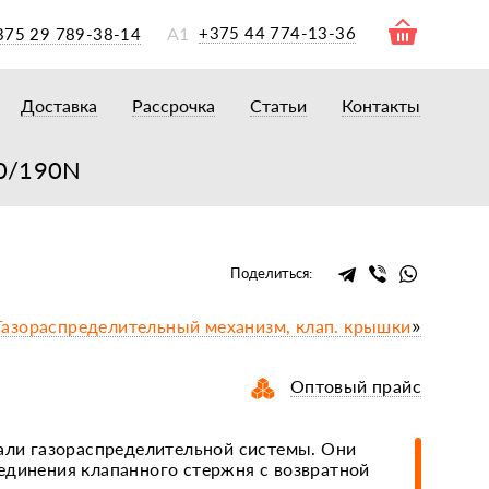
А1
+375 44 774-13-36
375 29 789-38-14
Доставка
Рассрочка
Статьи
Контакты
ры
торы
90/190N
акторам
окам
очному навесному оборудованию
Поделиться:
рному навесному оборудованию
Газораспределительный механизм, клап. крышки
»
 для минитракторов
елеуборочным комбайнам, копалкам
Оптовый прайс
 для мотоблоков
и
мазки, жидкости
тали газораспределительной системы. Они
единения клапанного стержня с возвратной
ки, сальники, ремни