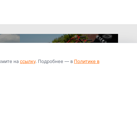
ажмите на
ссылку
. Подробнее — в
Политике в
апчастей всегда
Гарантия низкой
Цены от завод
ичии
цены
производител
Youtube
Instagram
OK
Facebook
ВК
Tiktok
Viber
Telegram
Часто задаваемые вопросы
Почему покупают у нас
Написать директору