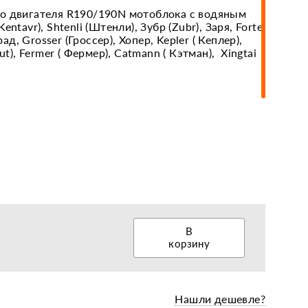
о двигателя R190/190N мотоблока с водяным
ntavr), Shtenli (Штенли), Зубр (Zubr), Заря, Forte
рад, Grosser (Гроссер), Хопер, Kepler ( Кеплер),
еры, диски, колёса
ut), Fermer ( Фермер), Catmann ( Кэтман), Xingtai
В
корзину
Нашли дешевле?