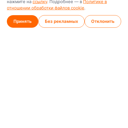
нажмите на
ссылку
. Подробнее — в
Политике в
GPS
53.924752, 27.489820
отношении обработки файлов cookie
.
Карта проезда
Принять
Без рекламных
Отклонить
Минск (магазин)
1
/
2