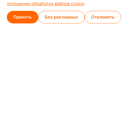
8-й Путепроводный переулок, 5
отношении обработки файлов cookie
.
GPS
53.924752, 27.489820
Принять
Без рекламных
Отклонить
Карта проезда
Минск (магазин)
1
/
2