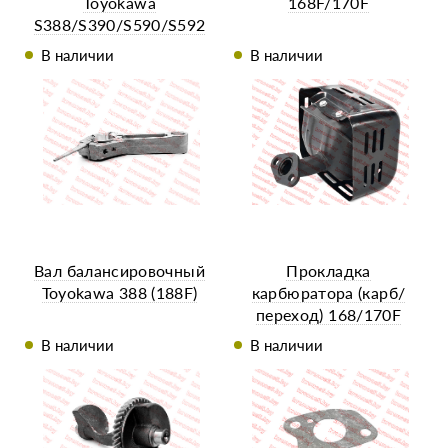
Toyokawa
168F/170F
S388/S390/S590/S592
(188F/190F)
В наличии
В наличии
Вал балансировочный
Прокладка
Toyokawa 388 (188F)
карбюратора (карб/
переход) 168/170F
В наличии
В наличии