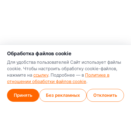
о нас
Обработка файлов cookie
Наш склад-магазин:
Для удобства пользователей Сайт использует файлы
cookie. Чтобы настроить обработку cookie-файлов,
Минск
нажмите на
ссылку
. Подробнее — в
Политике в
8-й Путепроводный переулок, 5
отношении обработки файлов cookie
.
GPS
53.924752, 27.489820
Принять
Без рекламных
Отклонить
Карта проезда