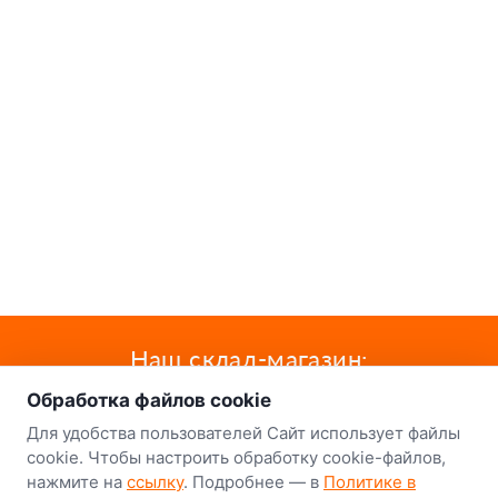
о нас
Наш склад-магазин:
Обработка файлов cookie
Минск
Для удобства пользователей Сайт использует файлы
8-й Путепроводный переулок, 5
cookie. Чтобы настроить обработку cookie-файлов,
нажмите на
ссылку
. Подробнее — в
Политике в
GPS
53.924752, 27.489820