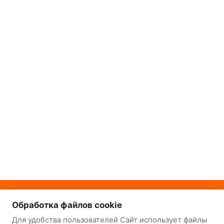
о нас
Наш склад-магазин:
Обработка файлов cookie
Минск
Для удобства пользователей Сайт использует файлы