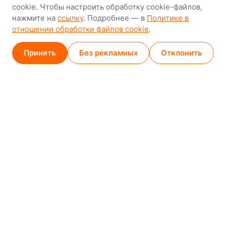
cookie. Чтобы настроить обработку cookie-файлов,
8-й Путепроводный переулок, 5
нажмите на
ссылку
. Подробнее — в
Политике в
отношении обработки файлов cookie
.
GPS
53.924752, 27.489820
Карта проезда
Принять
Без рекламных
Отклонить
Минск (магазин)
1
/
2