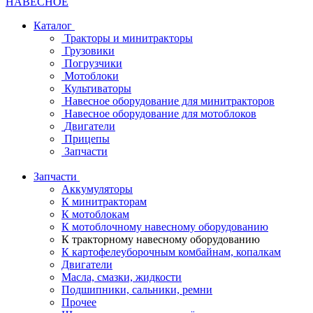
НАВЕСНОЕ
Каталог
Тракторы и минитракторы
Грузовики
Погрузчики
Мотоблоки
Культиваторы
Навесное оборудование для минитракторов
Навесное оборудование для мотоблоков
Двигатели
Прицепы
Запчасти
Запчасти
Аккумуляторы
К минитракторам
К мотоблокам
К мотоблочному навесному оборудованию
К тракторному навесному оборудованию
К картофелеуборочным комбайнам, копалкам
Двигатели
Масла, смазки, жидкости
Подшипники, сальники, ремни
Прочее