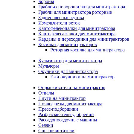
Бороны
Грабли-сеноворошилки для минитрактора
Грабли для минитрактора роторные
Задненавесные кузова
Измельчители веток
Картофелекопалки для минитрактора
Картофелесажалки для минитрактора
Карданы и переходники для минитракторов
Косилки для минитракторов
Роторная косилка для минитрактора
Культиватор для минитрактора
Мульчеры
Окучники для минитрактора
Ежи окучники на минитрактор
Опрыскиватели на минитрактор
Отвалы
Плуги на минитрактор
Почвофрезы для минитрактора
Пресс-подборщики
Разбрасыватели удобрений
Рассадопосадочные машины
Сеялки
Снегоочистители