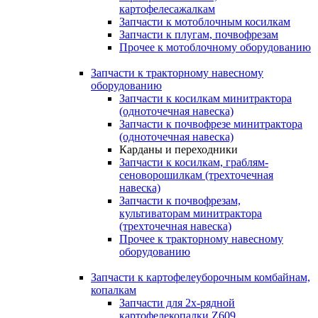
картофелесажалкам
Запчасти к мотоблочным косилкам
Запчасти к плугам, почвофрезам
Прочее к мотоблочному оборудованию
Запчасти к тракторному навесному
оборудованию
Запчасти к косилкам минитрактора
(одноточечная навеска)
Запчасти к почвофрезе минитрактора
(одноточечная навеска)
Карданы и переходники
Запчасти к косилкам, граблям-
сеноворошилкам (трехточечная
навеска)
Запчасти к почвофрезам,
культиваторам минитрактора
(трехточечная навеска)
Прочее к тракторному навесному
оборудованию
Запчасти к картофелеуборочным комбайнам,
копалкам
Запчасти для 2х-рядной
картофелекопалки Z609