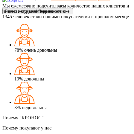
Мы ежемесячно подсчитываем количество наших клиентов и
индекс их удовлетворенности.
Перезвоните мне!
Перезвоните мне!
1345
человек стали нашими покупателями в прошлом месяце
78%
очень довольны
19%
довольны
3%
недовольны
Почему "КРОНОС"
Почему покупают у нас