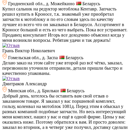
Гродненский обл., д. Можейкино
Беларусь
Купил сальник на редуктор мотоблока Кентавр. Запчасть
решил купить в Кроносе, т.к. знакомый уже приобретал
запчасти к мотоблоку и по его словам здесь по качеству
лучшее из всего что он заказывал в Беларуси. Ассортимент в
Кроносе большой и есть из чего выбрать. Пока все устраивает.
Продавец консультант Игорь все доходчиво объяснил когда у
меня возникли вопросы. Ребятам удачи и так держать!
Грань Виктор Николаевич
Гомельская обл., д. Заспа
Беларусь
Делаю заказ на этом сайте уже второй раз всё чётко, заказал,
перезвонили уточнили отправили, детали пришли быстро и
качественно упакованы.
Дмитраков Александр
Минская обл., д. Брильки
Беларусь
Добрый день, хотелось бы оставить вам свой отзыв о
заказанном товаре. Я заказал у вас поршневой комплект,
гильзу, коленвал на мотоблок 1081д. Перед этим я обыскал у
разных компаний подобные запчасти. Но весь интересующий
меня комплект, нашел у вас и ещё в одной фирме. Цены у вас
оказались ниже. Поэтому обратился к вам. И просто доволен:
заказал во вторник, а в четверг уже получил, доставку сделали