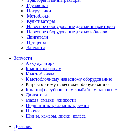
Тракторы и минитракторы
Грузовики
Погрузчики
Мотоблоки
Культиваторы
Навесное оборудование для минитракторов
Навесное оборудование для мотоблоков
Двигатели
Прицепы
Запчасти
Запчасти
Аккумуляторы
К минитракторам
К мотоблокам
К мотоблочному навесному оборудованию
К тракторному навесному оборудованию
К картофелеуборочным комбайнам, копалкам
Двигатели
Масла, смазки, жидкости
Подшипники, сальники, ремни
Прочее
Шины, камеры, диски, колёса
Доставка