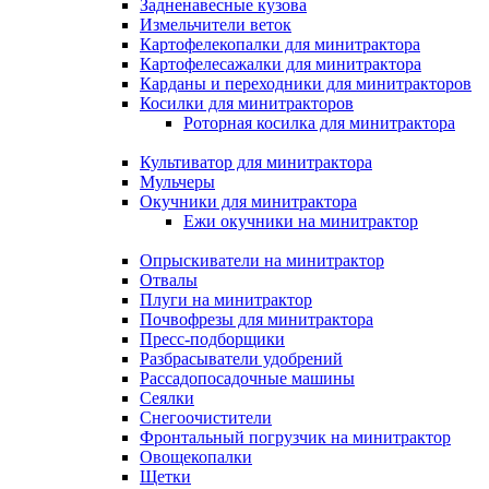
Задненавесные кузова
Измельчители веток
Картофелекопалки для минитрактора
Картофелесажалки для минитрактора
Карданы и переходники для минитракторов
Косилки для минитракторов
Роторная косилка для минитрактора
Культиватор для минитрактора
Мульчеры
Окучники для минитрактора
Ежи окучники на минитрактор
Опрыскиватели на минитрактор
Отвалы
Плуги на минитрактор
Почвофрезы для минитрактора
Пресс-подборщики
Разбрасыватели удобрений
Рассадопосадочные машины
Сеялки
Снегоочистители
Фронтальный погрузчик на минитрактор
Овощекопалки
Щетки