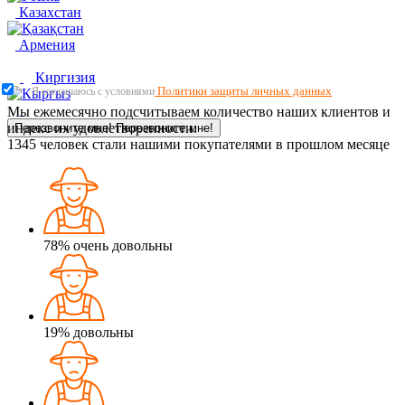
Казахстан
Армения
Киргизия
Политики защиты личных данных
Я соглашаюсь с условиями
Мы ежемесячно подсчитываем количество наших клиентов и
индекс их удовлетворенности.
Перезвоните мне!
Перезвоните мне!
1345
человек стали нашими покупателями в прошлом месяце
78%
очень довольны
19%
довольны