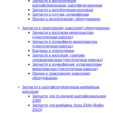
Запчасти к мотоблочным
картофелекопалкам, картофелесажалкам
Запчасти к мотоблочным косилкам
Запчасти к плугам, почвофрезам
Прочее к мотоблочному оборудованию
Запчасти к тракторному навесному оборудованию
Запчасти к косилкам минитрактора
(одноточечная навеска)
Запчасти к почвофрезе минитрактора
(одноточечная навеска)
Карданы и переходники
Запчасти к косилкам, граблям-
сеноворошилкам (трехточечная навеска)
Запчасти к почвофрезам, культиваторам
минитрактора (трехточечная навеска)
Прочее к тракторному навесному
оборудованию
Запчасти к картофелеуборочным комбайнам,
копалкам
Запчасти для 2х-рядной картофелекопалки
Z609
Запчасти для комбайна Anna Z644 (Bolko
Z643)