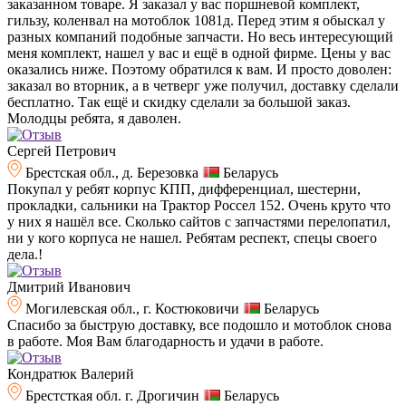
заказанном товаре. Я заказал у вас поршневой комплект,
гильзу, коленвал на мотоблок 1081д. Перед этим я обыскал у
разных компаний подобные запчасти. Но весь интересующий
меня комплект, нашел у вас и ещё в одной фирме. Цены у вас
оказались ниже. Поэтому обратился к вам. И просто доволен:
заказал во вторник, а в четверг уже получил, доставку сделали
бесплатно. Так ещё и скидку сделали за большой заказ.
Молодцы ребята, я даволен.
Сергей Петрович
Брестская обл., д. Березовка
Беларусь
Покупал у ребят корпус КПП, дифференциал, шестерни,
прокладки, сальники на Трактор Россел 152. Очень круто что
у них я нашёл все. Сколько сайтов с запчастями перелопатил,
ни у кого корпуса не нашел. Ребятам респект, спецы своего
дела.!
Дмитрий Иванович
Могилевская обл., г. Костюковичи
Беларусь
Спасибо за быструю доставку, все подошло и мотоблок снова
в работе. Моя Вам благодарность и удачи в работе.
Кондратюк Валерий
Брестсткая обл. г. Дрогичин
Беларусь