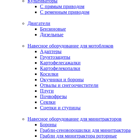
Культиваторы
С прямым приводом
С ременным приводом
Двигатели
Бензиновые
Дизельные
Навесное оборудование для мотоблоков
Адаптеры
Грунтозацепы
Картофелесажалки
Картофелекопалки
Косилки
Окучники и бороны
Отвалы и снегоочистители
Плуги
Почвофрезы
Сеялки
Сцепки и ступицы
Навесное оборудование для минитракторов
Бороны
Грабли-сеноворошилки для минитрактора
Грабли для минитрактора роторные