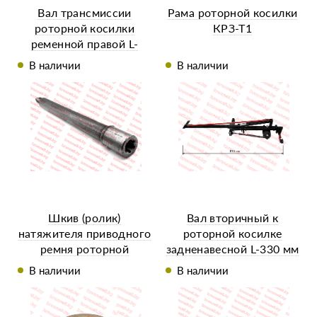
Вал трансмиссии
Рама роторной косилки
роторной косилки
КРЗ-Т1
ременной правой L-
268mm Ø21/Ø25mm
В наличии
В наличии
(шлицы Ø13/16mm) -
KRO 900
Шкив (ролик)
Вал вторичный к
натяжителя приводного
роторной косилке
ремня роторной
задненавесной L-330 мм
косилки к минитрактору
В наличии
В наличии
под шпонку ф=18/79