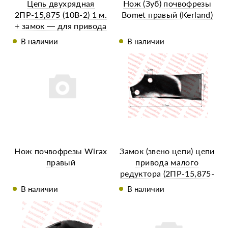
Цепь двухрядная
Нож (Зуб) почвофрезы
2ПР-15,875 (10В-2) 1 м.
Bomet правый (Kerland)
+ замок — для привода
редуктора почвофрезы
В наличии
В наличии
Нож почвофрезы Wirax
Замок (звено цепи) цепи
правый
привода малого
редуктора (2ПР-15,875-
4540) (5 шт.)
В наличии
В наличии