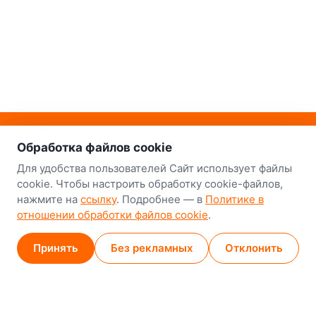
о нас
Наш склад-магазин:
Обработка файлов cookie
Минск
Для удобства пользователей Сайт использует файлы
cookie. Чтобы настроить обработку cookie-файлов,
8-й Путепроводный переулок, 5
нажмите на
ссылку
. Подробнее — в
Политике в
отношении обработки файлов cookie
.
GPS
53.924752, 27.489820
Карта проезда
Принять
Без рекламных
Отклонить