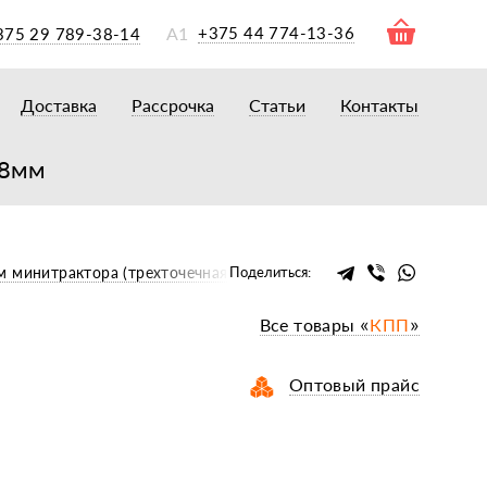
А1
+375 44 774-13-36
375 29 789-38-14
Доставка
Рассрочка
Статьи
Контакты
ры
торы
68мм
акторам
окам
очному навесному оборудованию
м минитрактора (трехточечная навеска)
Поделиться:
рному навесному оборудованию
Все товары «
КПП
»
 для минитракторов
елеуборочным комбайнам, копалкам
Оптовый прайс
 для мотоблоков
и
мазки, жидкости
ки, сальники, ремни