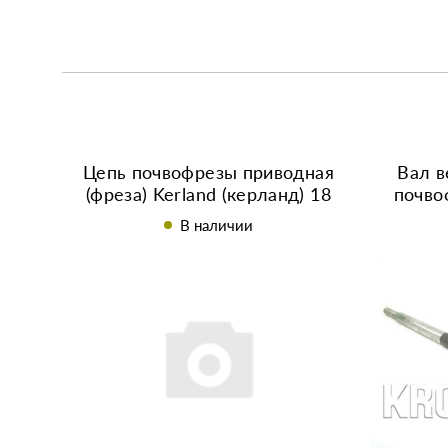
Цепь почвофрезы приводная
Вал в
(фреза) Kerland (керланд) 18
почво
звеньев + замок (20В-1)
В наличии
PREMIUM