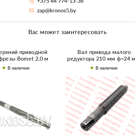
+375 44 774-13-36
zap@kronos5.by
Вас может заинтересовать
ерхний приводной
Вал привода малого
фрезы Bomet 2,0 м
редуктора 210 мм ф=24 
Z-6 (ТН) R195/195N
В наличии
В наличии