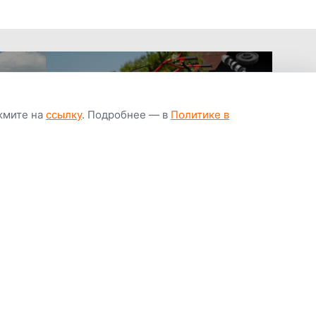
ажмите на
ссылку
. Подробнее — в
Политике в
апчастей всегда
Гарантия низкой
Цены от завод
ичии
цены
производител
Youtube
Instagram
OK
Facebook
ВК
Tiktok
Viber
Telegram
Часто задаваемые вопросы
Почему покупают у нас
Написать директору