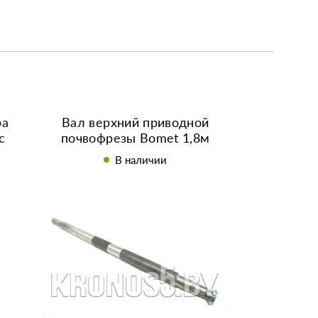
ра
Вал верхний приводной
с
почвофрезы Bomet 1,8м
ой
В наличии