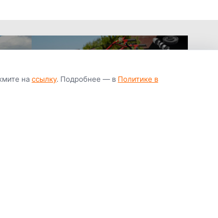
ажмите на
ссылку
. Подробнее — в
Политике в
апчастей всегда
Гарантия низкой
Цены от завод
ичии
цены
производител
Youtube
Instagram
OK
Facebook
ВК
Tiktok
Viber
Telegram
Часто задаваемые вопросы
Почему покупают у нас
Написать директору