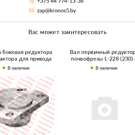
+375 44 774-13-36
zap@kronos5.by
Вас может заинтересовать
 боковая редуктора
Вал первичный редукто
актора для привода
почвофрезы L-228 (230) 
фрезы
подшипниками и шпонк
В наличии
В наличии