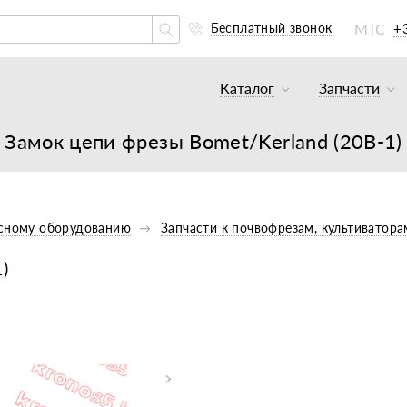
МТС
+
Бесплатный звонок
Каталог
Запчасти
Тракторы и минитракто
Аккумуля
Замок цепи фрезы Bomet/Kerland (20В-1)
Грузовики
К минитр
Погрузчики
К мотобл
Мотоблоки
К мотобл
есному оборудованию
Запчасти к почвофрезам, культиватора
Культиваторы
К тракто
)
Навесное оборудование
К картоф
Навесное оборудование
Двигател
Двигатели
Масла, с
Прицепы
Подшипни