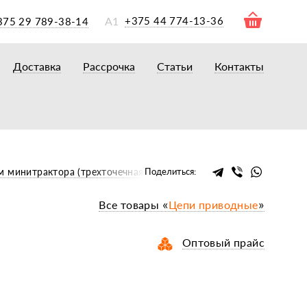
А1
+375 44 774-13-36
375 29 789-38-14
Доставка
Рассрочка
Статьи
Контакты
ры
торы
акторам
окам
очному навесному оборудованию
м минитрактора (трехточечная навеска)
Поделиться:
рному навесному оборудованию
Все товары «
Цепи приводные
»
 для минитракторов
елеуборочным комбайнам, копалкам
Оптовый прайс
 для мотоблоков
и
мазки, жидкости
ки, сальники, ремни