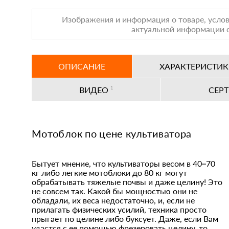
Изображения и информация о товаре, услов
актуальной информации о
ОПИСАНИЕ
ХАРАКТЕРИСТИ
ВИДЕО
1
СЕР
Мотоблок по цене культиватора
Бытует мнение, что культиваторы весом в 40–70
кг либо легкие мотоблоки до 80 кг могут
обрабатывать тяжелые почвы и даже целину! Это
не совсем так. Какой бы мощностью они не
обладали, их веса недостаточно, и, если не
прилагать физических усилий, техника просто
прыгает по целине либо буксует. Даже, если Вам
удастся с ее помощью фрезеровать целину, то