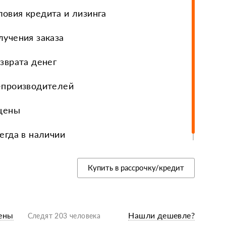
овия кредита и лизинга
еры, диски, колёса
лучения заказа
зврата денег
-производителей
 цены
егда в наличии
Купить в рассрочку/кредит
ены
Нашли дешевле?
Следят 203 человека