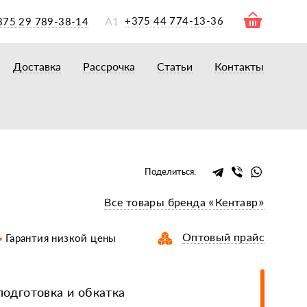
А1
+375 44 774-13-36
375 29 789-38-14
Доставка
Рассрочка
Статьи
Контакты
ры
торы
акторам
окам
очному навесному оборудованию
Поделиться:
рному навесному оборудованию
Все товары бренда «Кентавр»
 для минитракторов
елеуборочным комбайнам, копалкам
Оптовый прайс
Гарантия низкой цены
 для мотоблоков
и
мазки, жидкости
одготовка и обкатка
ки, сальники, ремни