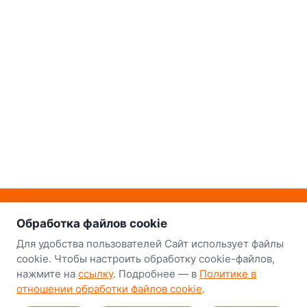
о нас
Наш склад-магазин:
Обработка файлов cookie
Минск
Для удобства пользователей Сайт использует файлы
cookie. Чтобы настроить обработку cookie-файлов,
8-й Путепроводный переулок, 5
нажмите на
ссылку
. Подробнее — в
Политике в
отношении обработки файлов cookie
.
GPS
53.924752, 27.489820