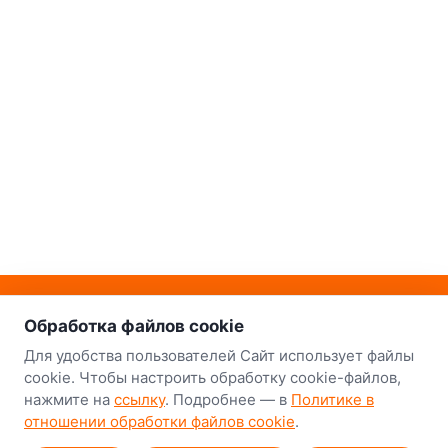
о нас
Наш склад-магазин:
Обработка файлов cookie
Минск
Для удобства пользователей Сайт использует файлы
cookie. Чтобы настроить обработку cookie-файлов,
8-й Путепроводный переулок, 5
нажмите на
ссылку
. Подробнее — в
Политике в
отношении обработки файлов cookie
.
GPS
53.924752, 27.489820