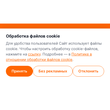
о нас
Наш склад-магазин:
Обработка файлов cookie
Минск
Для удобства пользователей Сайт использует файлы
cookie. Чтобы настроить обработку cookie-файлов,
8-й Путепроводный переулок, 5
нажмите на
ссылку
. Подробнее — в
Политике в
отношении обработки файлов cookie
.
GPS
53.924752, 27.489820
Карта проезда
Принять
Без рекламных
Отклонить