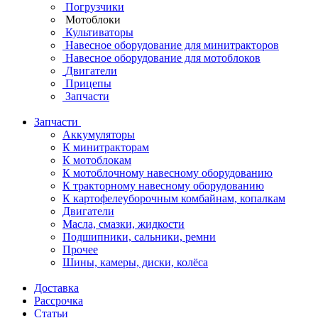
Погрузчики
Мотоблоки
Культиваторы
Навесное оборудование для минитракторов
Навесное оборудование для мотоблоков
Двигатели
Прицепы
Запчасти
Запчасти
Аккумуляторы
К минитракторам
К мотоблокам
К мотоблочному навесному оборудованию
К тракторному навесному оборудованию
К картофелеуборочным комбайнам, копалкам
Двигатели
Масла, смазки, жидкости
Подшипники, сальники, ремни
Прочее
Шины, камеры, диски, колёса
Доставка
Рассрочка
Статьи