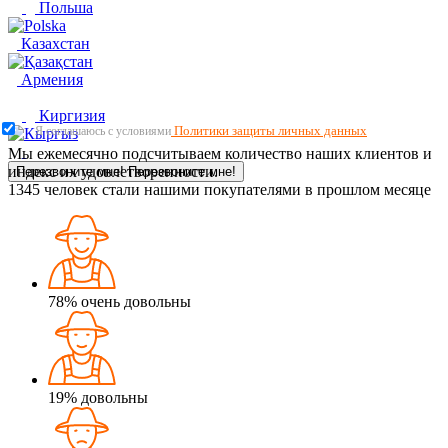
Польша
Казахстан
Армения
Киргизия
Политики защиты личных данных
Я соглашаюсь с условиями
Мы ежемесячно подсчитываем количество наших клиентов и
индекс их удовлетворенности.
Перезвоните мне!
Перезвоните мне!
1345
человек стали нашими покупателями в прошлом месяце
78%
очень довольны
19%
довольны