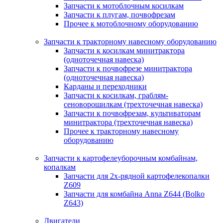
Запчасти к мотоблочным косилкам
Запчасти к плугам, почвофрезам
Прочее к мотоблочному оборудованию
Запчасти к тракторному навесному оборудованию
Запчасти к косилкам минитрактора
(одноточечная навеска)
Запчасти к почвофрезе минитрактора
(одноточечная навеска)
Карданы и переходники
Запчасти к косилкам, граблям-
сеноворошилкам (трехточечная навеска)
Запчасти к почвофрезам, культиваторам
минитрактора (трехточечная навеска)
Прочее к тракторному навесному
оборудованию
Запчасти к картофелеуборочным комбайнам,
копалкам
Запчасти для 2х-рядной картофелекопалки
Z609
Запчасти для комбайна Anna Z644 (Bolko
Z643)
Двигатели