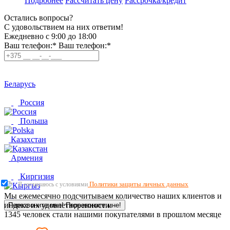
Подробнее
Рассчитать цену
Рассрочка/кредит
Остались вопросы?
C удовольствием на них ответим!
Ежедневно с 9:00 до 18:00
Ваш телефон:*
Ваш телефон:*
Беларусь
Россия
Польша
Казахстан
Армения
Киргизия
Политики защиты личных данных
Я соглашаюсь с условиями
Мы ежемесячно подсчитываем количество наших клиентов и
индекс их удовлетворенности.
Перезвоните мне!
Перезвоните мне!
1345
человек стали нашими покупателями в прошлом месяце