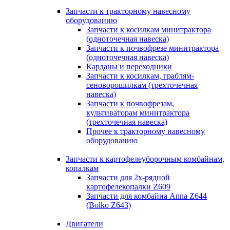
Запчасти к тракторному навесному
оборудованию
Запчасти к косилкам минитрактора
(одноточечная навеска)
Запчасти к почвофрезе минитрактора
(одноточечная навеска)
Карданы и переходники
Запчасти к косилкам, граблям-
сеноворошилкам (трехточечная
навеска)
Запчасти к почвофрезам,
культиваторам минитрактора
(трехточечная навеска)
Прочее к тракторному навесному
оборудованию
Запчасти к картофелеуборочным комбайнам,
копалкам
Запчасти для 2х-рядной
картофелекопалки Z609
Запчасти для комбайна Anna Z644
(Bolko Z643)
Двигатели