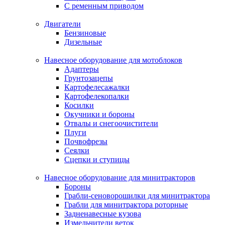
С ременным приводом
Двигатели
Бензиновые
Дизельные
Навесное оборудование для мотоблоков
Адаптеры
Грунтозацепы
Картофелесажалки
Картофелекопалки
Косилки
Окучники и бороны
Отвалы и снегоочистители
Плуги
Почвофрезы
Сеялки
Сцепки и ступицы
Навесное оборудование для минитракторов
Бороны
Грабли-сеноворошилки для минитрактора
Грабли для минитрактора роторные
Задненавесные кузова
Измельчители веток