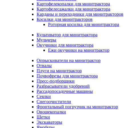
Картофелекопалки для минитрактора
Картофелесажалки для минитрактора
Карданы и переходники для минитракторов
Косилки для минитракторов
Роторная косилка для минитрактора
Культиватор для минитрактора
Мульчеры
Окучники для минитрактора
Ежи окучники на минитрактор
Опрыскиватели на минитрактор
Отвалы
Плуги на минитрактор
Почвофрезы для минитрактора
Пресс-подборщики
Разбрасыватели удобрений
Рассадопосадочные машины
Сеялки
Снегоочистители
Фронтальный погрузчик на минитрактор
Овощекопалки
Щетки
Экскаваторы
Ямобуры