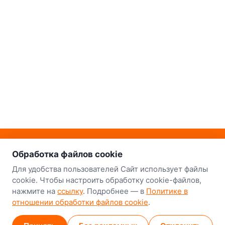
о нас
Наш склад-магазин:
Обработка файлов cookie
Минск
Для удобства пользователей Сайт использует файлы
cookie. Чтобы настроить обработку cookie-файлов,
8-й Путепроводный переулок, 5
нажмите на
ссылку
. Подробнее — в
Политике в
отношении обработки файлов cookie
.
GPS
53.924752, 27.489820
Карта проезда