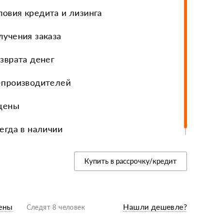
овия кредита и лизинга
еры, диски, колёса
лучения заказа
зврата денег
-производителей
 цены
егда в наличии
Купить в рассрочку/кредит
ены
Нашли дешевле?
Следят 8 человек