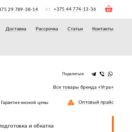
А1
+375 44 774-13-36
375 29 789-38-14
Доставка
Рассрочка
Статьи
Контакты
ры
торы
акторам
окам
очному навесному оборудованию
Поделиться:
рному навесному оборудованию
Все товары бренда «Угра»
 для минитракторов
елеуборочным комбайнам, копалкам
Оптовый прайс
Гарантия низкой цены
 для мотоблоков
и
мазки, жидкости
одготовка и обкатка
ки, сальники, ремни