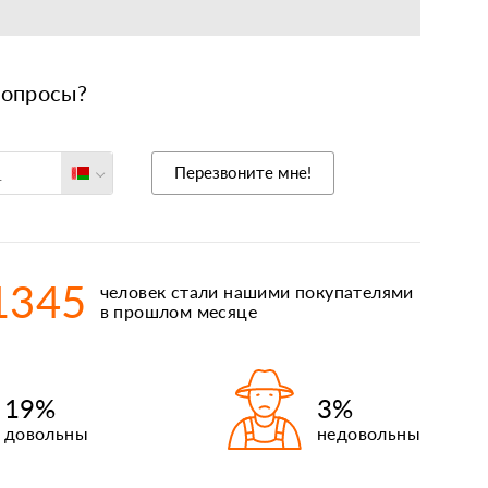
вопросы?
еларусь
Перезвоните мне!
оссия
ольша
захстан
1345
человек стали нашими покупателями
рмения
в прошлом месяце
иргизия
19%
3%
довольны
недовольны