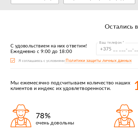
Остались 
Ваш телефон:*
C удовольствием на них ответим!
Б
Ежедневно с 9:00 до 18:00
Р
Политики защиты личных данных
Я соглашаюсь с условиями
П
Ка
Мы ежемесячно подсчитываем количество наших
А
клиентов и индекс их удовлетворенности.
К
78%
очень довольны