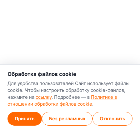
о нас
Обработка файлов cookie
Наш склад-магазин:
Для удобства пользователей Сайт использует файлы
cookie. Чтобы настроить обработку cookie-файлов,
Минск
нажмите на
ссылку
. Подробнее — в
Политике в
8-й Путепроводный переулок, 5
отношении обработки файлов cookie
.
GPS
53.924752, 27.489820
Принять
Без рекламных
Отклонить
Карта проезда