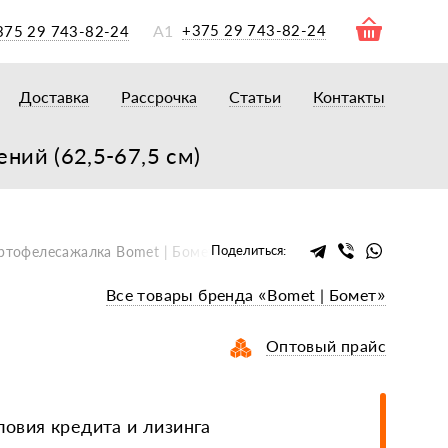
А1
+375 29 743-82-24
375 29 743-82-24
Доставка
Рассрочка
Статьи
Контакты
ры
торы
ний (62,5-67,5 см)
акторам
окам
очному навесному оборудованию
Поделиться:
ртофелесажалка Bomet | Бомет S-239 с бачком для удобрений (6
рному навесному оборудованию
Все товары бренда «Bomet | Бомет»
 для минитракторов
елеуборочным комбайнам, копалкам
Оптовый прайс
 для мотоблоков
и
мазки, жидкости
овия кредита и лизинга
ки, сальники, ремни