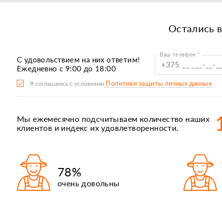
Остались 
Ваш телефон:*
C удовольствием на них ответим!
Б
Ежедневно с 9:00 до 18:00
Р
Политики защиты личных данных
Я соглашаюсь с условиями
П
Ка
Мы ежемесячно подсчитываем количество наших
А
клиентов и индекс их удовлетворенности.
К
78%
очень довольны