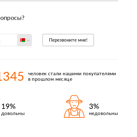
вопросы?
еларусь
Перезвоните мне!
оссия
ольша
захстан
1345
человек стали нашими покупателями
рмения
в прошлом месяце
иргизия
19%
3%
довольны
недовольны