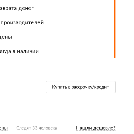
зврата денег
еры, диски, колёса
-производителей
 цены
егда в наличии
Купить в рассрочку/кредит
ены
Нашли дешевле?
Следят 33 человека