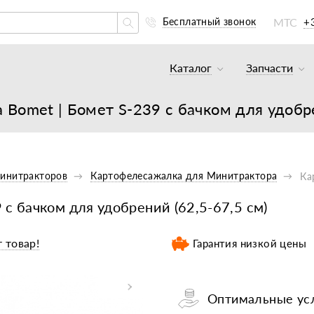
МТС
+
Бесплатный звонок
Каталог
Запчасти
Тракторы и минитракто
Аккумуля
Bomet | Бомет S-239 с бачком для удобре
Грузовики
К минитр
Погрузчики
К мотобл
Мотоблоки
К мотобл
Минитракторов
Картофелесажалка для Минитрактора
Ка
Культиваторы
К тракто
с бачком для удобрений (62,5-67,5 см)
Навесное оборудование
К картоф
 товар!
Гарантия низкой цены
Навесное оборудование
Двигател
Двигатели
Масла, с
Оптимальные усл
Прицепы
Подшипни