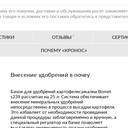
иях его покупки, доставки и обслуживания носят ознакоми
 товаре и условиях его поставки обратитесь к представите
СТИКИ
ОТЗЫВЫ
5
СЕРТИ
ПОЧЕМУ «КРОНОС»
Внесение удобрений в почву
Бачок для удобрений картофелесажалки Bomet
s239 рассчитан на 25 л. Система обеспечивает
внесение минеральных удобрений
непосредственно в процессе высадки картофеля.
Это избавляет от необходимости проведения
данной процедуры заблаговременно и вручную, а
специальный регулятор на бачке позволяет
выставлять интенсивность подачи удобрений.