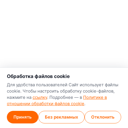
о нас
Обработка файлов cookie
Наш склад-магазин:
Для удобства пользователей Сайт использует файлы
cookie. Чтобы настроить обработку cookie-файлов,
Минск
нажмите на
ссылку
. Подробнее — в
Политике в
8-й Путепроводный переулок, 5
отношении обработки файлов cookie
.
GPS
53.924752, 27.489820
Принять
Без рекламных
Отклонить
Карта проезда